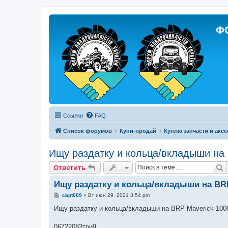
Ф
Ссылки
FAQ
Список форумов
Купи-продай
Куплю запчасти и акс
Ищу раздатку и кольца/вкладыши на
П
Ответить
Ищу раздатку и кольца/вкладыши на BRP
С
capt009
»
Вт июн 29, 2021 3:54 pm
о
о
Ищу раздатку и кольца/вкладыши на BRP Maverick 10
б
щ
е
06722083три9