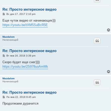
Re: Просто интересное видео
С
Вс дек 17, 2017 2:10 pm
о
о
Еще чуток видео от начинающих)))
б
https://youtu.be/tXM5SuBcR5E
щ
е
н
и
Mazdalom
е
Начинающий
Re: Просто интересное видео
С
Вт янв 16, 2018 3:39 pm
о
о
Скоро будет еще снег))))
б
https://youtu.be/2S978uoAmMk
щ
е
н
и
Mazdalom
е
Начинающий
Re: Просто интересное видео
С
Пн янв 22, 2018 8:45 am
о
о
Продолжаем дурачится
б
щ