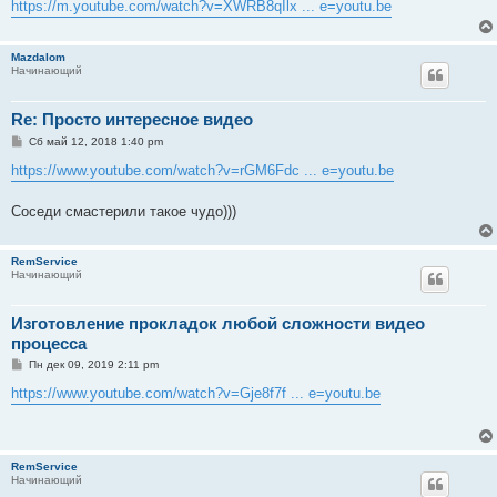
е
https://m.youtube.com/watch?v=XWRB8qIlx ... e=youtu.be
н
и
е
Mazdalom
Начинающий
Re: Просто интересное видео
С
Сб май 12, 2018 1:40 pm
о
о
https://www.youtube.com/watch?v=rGM6Fdc ... e=youtu.be
б
щ
е
Соседи смастерили такое чудо)))
н
и
е
RemService
Начинающий
Изготовление прокладок любой сложности видео
процесса
С
Пн дек 09, 2019 2:11 pm
о
о
https://www.youtube.com/watch?v=Gje8f7f ... e=youtu.be
б
щ
е
н
и
RemService
е
Начинающий