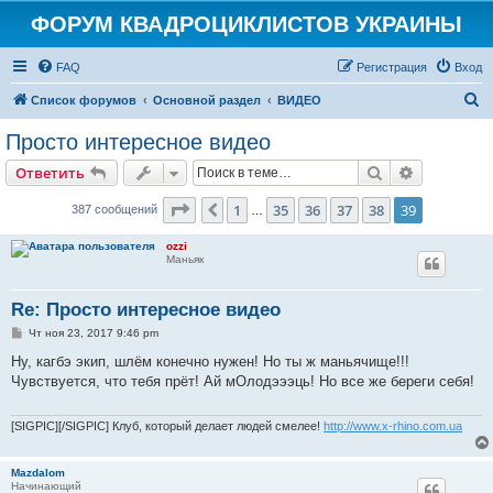
ФОРУМ КВАДРОЦИКЛИСТОВ УКРАИНЫ
FAQ
Регистрация
Вход
П
Список форумов
Основной раздел
ВИДЕО
о
Просто интересное видео
и
Поиск
Расширен
Ответить
с
к
Страница
39
из
39
1
35
36
37
38
39
Пред.
387 сообщений
…
ozzi
Маньяк
Re: Просто интересное видео
С
Чт ноя 23, 2017 9:46 pm
о
о
Ну, кагбэ экип, шлём конечно нужен! Но ты ж маньячище!!!
б
Чувствуется, что тебя прёт! Ай мОлодэээць! Но все же береги себя!
щ
е
н
и
[SIGPIC][/SIGPIC] Клуб, который делает людей смелее!
http://www.x-rhino.com.ua
е
Mazdalom
Начинающий