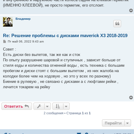
(ИМЕННО КЛЕЕВОЙ), не просто герметик, его отслоит.
Владимир
Re: Решение проблемы с дисками maverick X3 2018-2019
С
Пт май 06, 2022 9:43 am
о
о
Совет :
б
Есть диски без вылетов, так же как и сток
щ
е
​​​​​​По опыту разрушение шаровой и ступичных , зависит больше от
н
стиля езды и количества огненной воды , есть техника с большим
и
е
пробегом и диски стоят с большим вылетом , из них жалоба на
колодки более чем на ходовую , но это у всех по разному)
Биение в рулевую , не связано с дисками а с люфтами рейки ,
лечится токарем на рейку
Ответить
2 сообщения • Страница
1
из
1
Перейти