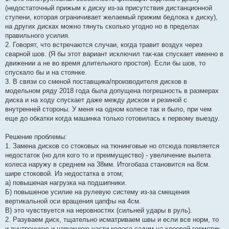
(недостаточный прижым к диску из-за присутствия дистанционной
ступени, которая ограничивает желаемый прижим бедлока к диску),
на других дисках можно тянуть сколько угодно но в пределах
правильного усилия.
2. Говорят, что встречаются случаи, когда травит воздух через
сварной шов. (Я бы этот вариант исключил так-как спускает именно в
движении а не во время длительного простоя). Если бы шов, то
спускало бы и на стоянке.
3. В связи со сменой поставщика/производителя дисков в
модельном ряду 2018 года была допущена погрешность в размерах
диска и на ходу спускает даже между диском и резиной с
внутренней стороны. У меня на одном колесе так и было, при чем
еще до обкатки когда машинка только готовилась к первому выезду.
Решение проблемы:
1. Замена дисков со стоковых на тюнинговые но отсюда появляется
недостаток (но для кого то и преимущество) - увеличение вылета
колеса наружу в среднем на 38мм. Итогобаза становится на 8см.
шире стоковой. Из недостатка в этом;
а) повышеная нагрузка на подшипники.
Б) повышеное усилие на рулевую систему из-за смещения
вертикальной оси вращения цапфы на 4см.
В) это чувствуется на неровностях (сильней удары в руль).
2. Разуваем диск, тщательно исматриваем швы и если все норм, то
и внутреннюю и наружнюю части колеса садим на клеевой герметик