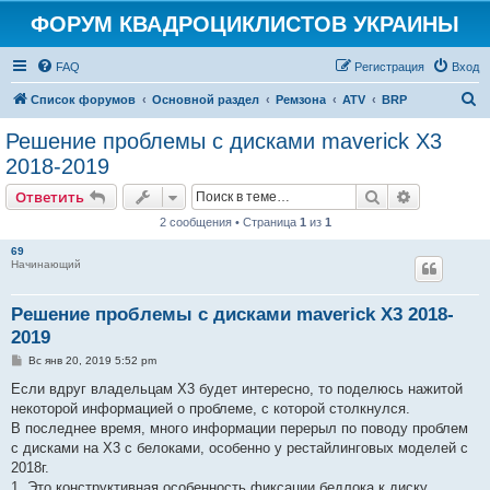
ФОРУМ КВАДРОЦИКЛИСТОВ УКРАИНЫ
FAQ
Регистрация
Вход
П
Список форумов
Основной раздел
Ремзона
ATV
BRP
о
Решение проблемы с дисками maverick X3
и
2018-2019
с
Поиск
Расширен
Ответить
к
2 сообщения • Страница
1
из
1
69
Начинающий
Решение проблемы с дисками maverick X3 2018-
2019
С
Вс янв 20, 2019 5:52 pm
о
о
Если вдруг владельцам Х3 будет интересно, то поделюсь нажитой
б
некоторой информацией о проблеме, с которой столкнулся.
щ
е
В последнее время, много информации перерыл по поводу проблем
н
с дисками на Х3 с белоками, особенно у рестайлинговых моделей с
и
е
2018г.
1. Это конструктивная особенность фиксации бедлока к диску