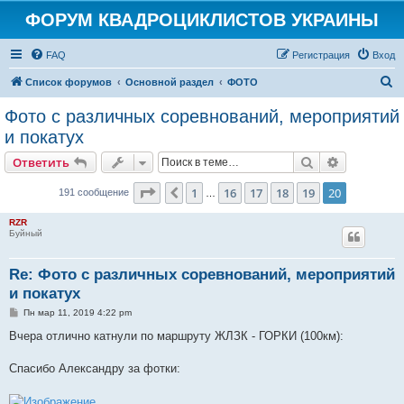
ФОРУМ КВАДРОЦИКЛИСТОВ УКРАИНЫ
FAQ
Регистрация
Вход
П
Список форумов
Основной раздел
ФОТО
о
Фото с различных соревнований, мероприятий
и
и покатух
с
Поиск
Расширен
Ответить
к
Страница
20
из
20
1
16
17
18
19
20
Пред.
191 сообщение
…
RZR
Буйный
Re: Фото с различных соревнований, мероприятий
и покатух
С
Пн мар 11, 2019 4:22 pm
о
о
Вчера отлично катнули по маршруту ЖЛЗК - ГОРКИ (100км):
б
щ
е
Спасибо Александру за фотки:
н
и
е