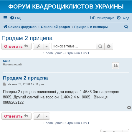
ФОРУМ КВАДРОЦИКЛИСТОВ УКРАИНЫ
FAQ
Регистрация
Вход
П
Список форумов
Основной раздел
Прицепы и кемперы
о
Продам 2 прицепа
и
Поиск
Расширен
Ответить
с
1 сообщение • Страница
1
из
1
к
Solid
Начинающий
Продам 2 прицепа
С
Чт янв 02, 2020 12:11 pm
о
о
Продам 2 прицепа оцинковані для квадра. 1.46×3.0m на ресорах
б
800$. Другий сантей на торсіоні 1.46×2.4 м. 900$ . Вінниця
щ
е
0989262122
н
и
е
Ответить
1 сообщение • Страница
1
из
1