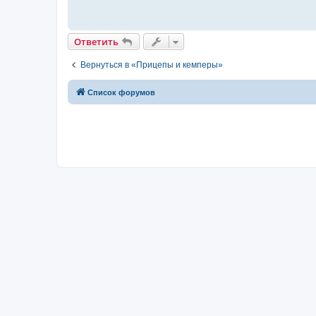
н
и
е
Ответить
Вернуться в «Прицепы и кемперы»
Список форумов