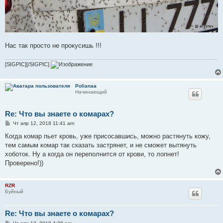
Нас так просто не прокусишь !!!
[SIGPIC][/SIGPIC]
Polianaa
Начинающий
Re: Что вы знаете о комарах?
С
Чт апр 12, 2018 11:41 am
о
о
Когда комар пьет кровь, уже присосавшись, можно растянуть кожу,
б
тем самым комар так сказать застрянет, и не сможет вытянуть
щ
е
хоботок. Ну а когда он переполнится от крови, то лопнет!
н
Проверено!))
и
е
RZR
Буйный
Re: Что вы знаете о комарах?
С