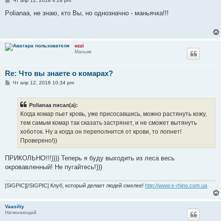
Чт апр 12, 2018 4:28 pm
о
о
Polianaa, не знаю, кто Вы, но однозначно - маньячка!!!
б
щ
е
н
и
ozzi
е
Маньяк
Re: Что вы знаете о комарах?
С
Чт апр 12, 2018 10:34 pm
о
о
б
Polianaa писал(а):
щ
е
Когда комар пьет кровь, уже присосавшись, можно растянуть кожу,
н
тем самым комар так сказать застрянет, и не сможет вытянуть
и
е
хоботок. Ну а когда он переполнится от крови, то лопнет!
Проверено!))
ПРИКОЛЬНО!!!)))) Теперь я буду выходить из леса весь
окровавленный! Не пугайтесь!)))
[SIGPIC][/SIGPIC] Клуб, который делает людей смелее!
http://www.x-rhino.com.ua
Vaasiliy
Начинающий