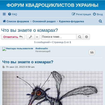
ФОРУМ КВАДРОЦИКЛИСТОВ УКРАИНЫ
FAQ
Регистрация
Вход
П
Список форумов
Основной раздел
Курилка-флудилка
о
Что вы знаете о комарах?
и
Поиск
Расширен
Ответить
с
5 сообщений • Страница
1
из
1
к
Andrenalin
Начинающий
Что вы знаете о комарах?
С
Пт июл 10, 2015 8:59 am
о
о
б
щ
е
н
и
е