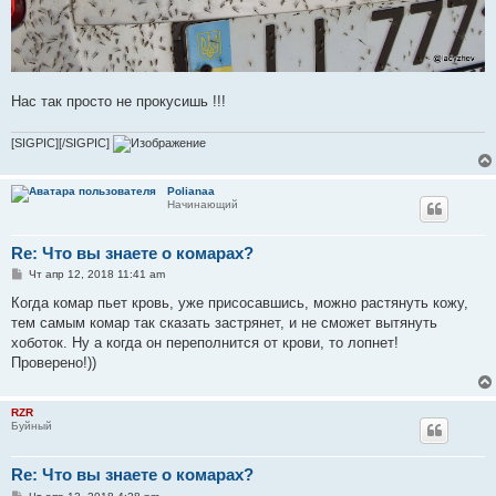
Нас так просто не прокусишь !!!
[SIGPIC][/SIGPIC]
Polianaa
Начинающий
Re: Что вы знаете о комарах?
С
Чт апр 12, 2018 11:41 am
о
о
Когда комар пьет кровь, уже присосавшись, можно растянуть кожу,
б
тем самым комар так сказать застрянет, и не сможет вытянуть
щ
е
хоботок. Ну а когда он переполнится от крови, то лопнет!
н
Проверено!))
и
е
RZR
Буйный
Re: Что вы знаете о комарах?
С