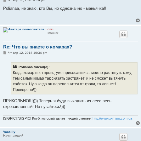
Чт апр 12, 2018 4:28 pm
о
о
Polianaa, не знаю, кто Вы, но однозначно - маньячка!!!
б
щ
е
н
и
ozzi
е
Маньяк
Re: Что вы знаете о комарах?
С
Чт апр 12, 2018 10:34 pm
о
о
б
Polianaa писал(а):
щ
е
Когда комар пьет кровь, уже присосавшись, можно растянуть кожу,
н
тем самым комар так сказать застрянет, и не сможет вытянуть
и
е
хоботок. Ну а когда он переполнится от крови, то лопнет!
Проверено!))
ПРИКОЛЬНО!!!)))) Теперь я буду выходить из леса весь
окровавленный! Не пугайтесь!)))
[SIGPIC][/SIGPIC] Клуб, который делает людей смелее!
http://www.x-rhino.com.ua
Vaasiliy
Начинающий