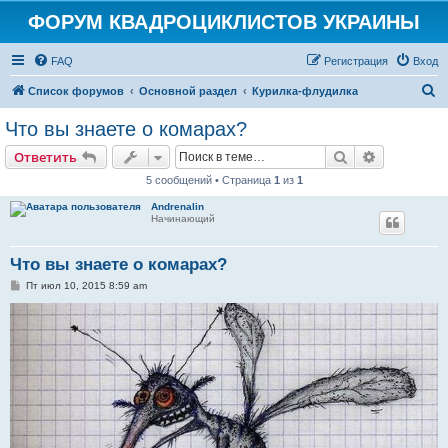
ФОРУМ КВАДРОЦИКЛИСТОВ УКРАИНЫ
FAQ
Регистрация
Вход
П
Список форумов
Основной раздел
Курилка-флудилка
о
Что вы знаете о комарах?
и
Поиск
Расширен
Ответить
с
5 сообщений • Страница
1
из
1
к
Andrenalin
Начинающий
Что вы знаете о комарах?
С
Пт июл 10, 2015 8:59 am
о
о
б
щ
е
н
и
е