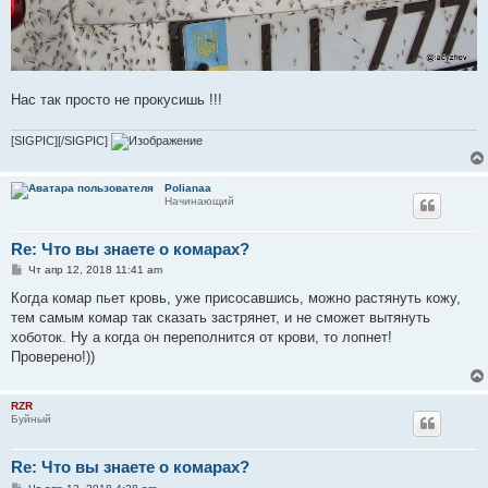
Нас так просто не прокусишь !!!
[SIGPIC][/SIGPIC]
Polianaa
Начинающий
Re: Что вы знаете о комарах?
С
Чт апр 12, 2018 11:41 am
о
о
Когда комар пьет кровь, уже присосавшись, можно растянуть кожу,
б
тем самым комар так сказать застрянет, и не сможет вытянуть
щ
е
хоботок. Ну а когда он переполнится от крови, то лопнет!
н
Проверено!))
и
е
RZR
Буйный
Re: Что вы знаете о комарах?
С