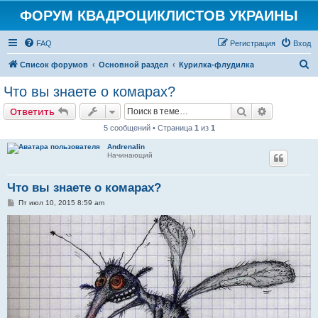
ФОРУМ КВАДРОЦИКЛИСТОВ УКРАИНЫ
FAQ
Регистрация
Вход
П
Список форумов
Основной раздел
Курилка-флудилка
о
Что вы знаете о комарах?
и
Поиск
Расширен
Ответить
с
5 сообщений • Страница
1
из
1
к
Andrenalin
Начинающий
Что вы знаете о комарах?
С
Пт июл 10, 2015 8:59 am
о
о
б
щ
е
н
и
е