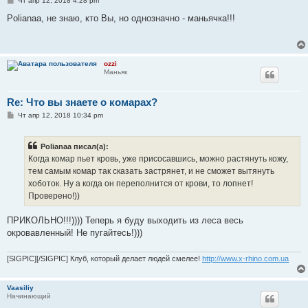
Чт апр 12, 2018 4:28 pm
о
о
Polianaa, не знаю, кто Вы, но однозначно - маньячка!!!
б
щ
е
н
и
ozzi
е
Маньяк
Re: Что вы знаете о комарах?
С
Чт апр 12, 2018 10:34 pm
о
о
б
Polianaa писал(а):
щ
е
Когда комар пьет кровь, уже присосавшись, можно растянуть кожу,
н
тем самым комар так сказать застрянет, и не сможет вытянуть
и
е
хоботок. Ну а когда он переполнится от крови, то лопнет!
Проверено!))
ПРИКОЛЬНО!!!)))) Теперь я буду выходить из леса весь
окровавленный! Не пугайтесь!)))
[SIGPIC][/SIGPIC] Клуб, который делает людей смелее!
http://www.x-rhino.com.ua
Vaasiliy
Начинающий