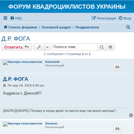
ФОРУМ КВАДРОЦИКЛИСТОВ УКРАИНЫ
FAQ
Регистрация
Вход
П
Список форумов
Основной раздел
Поздравлялка
о
Д.Р. ФОГА
и
Поиск
Расширен
Ответить
с
2 сообщения • Страница
1
из
1
к
Kalashnik
Начинающий
Д.Р. ФОГА
С
Пн мар 18, 2019 8:40 pm
о
о
Андрюха с Днюхой!!!
б
щ
е
н
и
[SIGPIC][/SIGPIC] Почему в конце денег остается еще так много месяца?..
е
Starpom
Начинающий