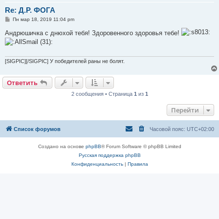
Re: Д.Р. ФОГА
С
Пн мар 18, 2019 11:04 pm
о
о
Андрюшичка с днюхой тебя! Здоровенного здоровья тебе!
б
щ
е
н
и
[SIGPIC][/SIGPIC] У победителей раны не болят.
е
Ответить
2 сообщения • Страница
1
из
1
Перейти
Список форумов
Часовой пояс:
UTC+02:00
Создано на основе
phpBB
® Forum Software © phpBB Limited
Русская поддержка phpBB
Конфиденциальность
|
Правила