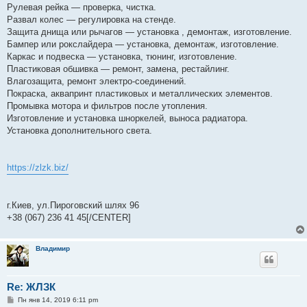
Рулевая рейка — проверка, чистка.
Развал колес — регулировка на стенде.
Защита днища или рычагов — установка , демонтаж, изготовление.
Бампер или рокслайдера — установка, демонтаж, изготовление.
Каркас и подвеска — установка, тюнинг, изготовление.
Пластиковая обшивка — ремонт, замена, рестайлинг.
Влагозащита, ремонт электро-соединений.
Покраска, аквапринт пластиковых и металлических элементов.
Промывка мотора и фильтров после утопления.
Изготовление и установка шноркелей, выноса радиатора.
Установка дополнительного света.
https://zlzk.biz/
г.Киев, ул.Пироговский шлях 96
+38 (067) 236 41 45[/CENTER]
Владимир
Re: ЖЛЗК
С
Пн янв 14, 2019 6:11 pm