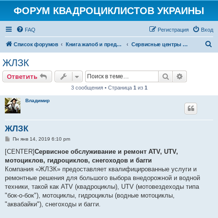
ФОРУМ КВАДРОЦИКЛИСТОВ УКРАИНЫ
FAQ
Регистрация
Вход
П
Список форумов
Книга жалоб и предложений
Сервисные центры и СТО
о
ЖЛЗК
и
Поиск
Расширен
Ответить
с
3 сообщения • Страница
1
из
1
к
Владимир
ЖЛЗК
С
Пн янв 14, 2019 6:10 pm
о
о
[CENTER]
Сервисное обслуживание и ремонт ATV, UTV,
б
мотоциклов, гидроциклов, снегоходов и багги
щ
е
Компания «ЖЛЗК» предоставляет квалифицированные услуги и
н
ремонтные решения для большого выбора внедорожной и водной
и
е
техники, такой как ATV (квадроциклы), UTV (мотовездеходы типа
"бок-о-бок"), мотоциклы, гидроциклы (водные мотоциклы,
"аквабайки"), снегоходы и багги.