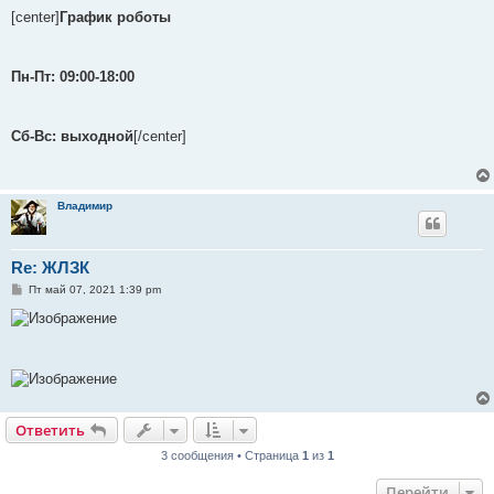
о
о
[center]
График роботы
б
щ
е
н
Пн-Пт: 09:00-18:00
и
е
Сб-Вс: выходной
[/center]
Владимир
Re: ЖЛЗК
С
Пт май 07, 2021 1:39 pm
о
о
б
щ
е
н
и
е
Ответить
3 сообщения • Страница
1
из
1
Перейти