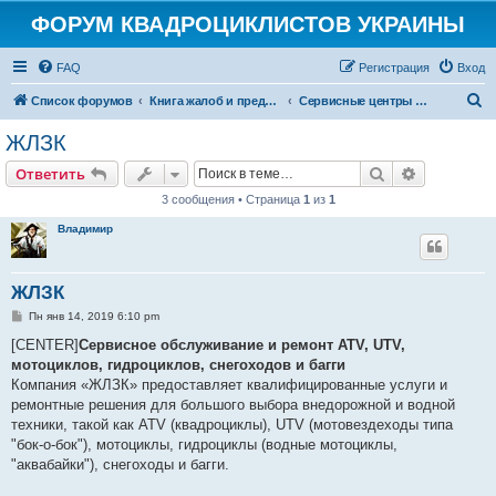
ФОРУМ КВАДРОЦИКЛИСТОВ УКРАИНЫ
FAQ
Регистрация
Вход
П
Список форумов
Книга жалоб и предложений
Сервисные центры и СТО
о
ЖЛЗК
и
Поиск
Расширен
Ответить
с
3 сообщения • Страница
1
из
1
к
Владимир
ЖЛЗК
С
Пн янв 14, 2019 6:10 pm
о
о
[CENTER]
Сервисное обслуживание и ремонт ATV, UTV,
б
мотоциклов, гидроциклов, снегоходов и багги
щ
е
Компания «ЖЛЗК» предоставляет квалифицированные услуги и
н
ремонтные решения для большого выбора внедорожной и водной
и
е
техники, такой как ATV (квадроциклы), UTV (мотовездеходы типа
"бок-о-бок"), мотоциклы, гидроциклы (водные мотоциклы,
"аквабайки"), снегоходы и багги.