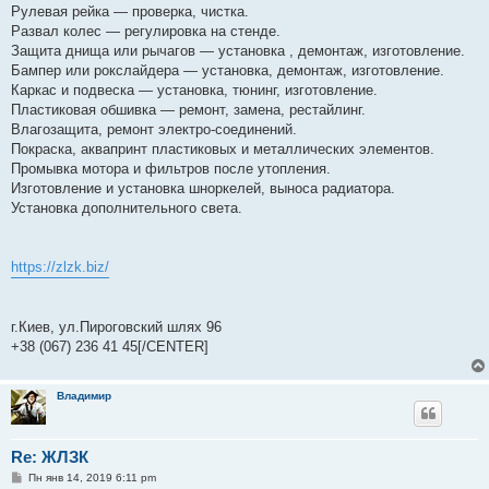
Рулевая рейка — проверка, чистка.
Развал колес — регулировка на стенде.
Защита днища или рычагов — установка , демонтаж, изготовление.
Бампер или рокслайдера — установка, демонтаж, изготовление.
Каркас и подвеска — установка, тюнинг, изготовление.
Пластиковая обшивка — ремонт, замена, рестайлинг.
Влагозащита, ремонт электро-соединений.
Покраска, аквапринт пластиковых и металлических элементов.
Промывка мотора и фильтров после утопления.
Изготовление и установка шноркелей, выноса радиатора.
Установка дополнительного света.
https://zlzk.biz/
г.Киев, ул.Пироговский шлях 96
+38 (067) 236 41 45[/CENTER]
Владимир
Re: ЖЛЗК
С
Пн янв 14, 2019 6:11 pm