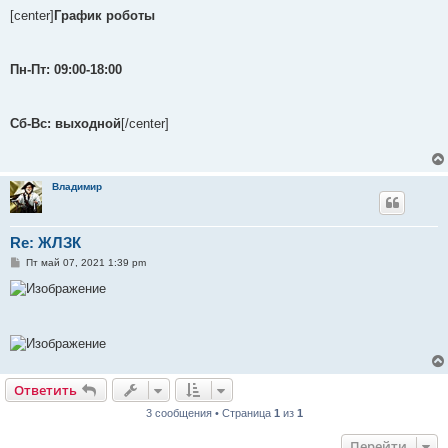
о
о
[center]
График роботы
б
щ
е
н
Пн-Пт: 09:00-18:00
и
е
Сб-Вс: выходной
[/center]
Владимир
Re: ЖЛЗК
С
Пт май 07, 2021 1:39 pm
о
о
б
щ
е
н
и
е
Ответить
3 сообщения • Страница
1
из
1
Перейти