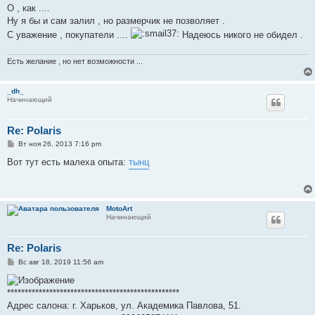
О , как ....
Ну я бы и сам залил , но размерчик не позволяет .
С уважение , покупатели ....
Надеюсь никого не обидел .
Есть желание , но нет возможности ...
_dh_
Начинающий
Re: Polaris
С
Вт ноя 26, 2013 7:16 pm
о
о
Вот тут есть малеха опыта:
тынц
б
щ
е
н
и
MotoArt
е
Начинающий
Re: Polaris
С
Вс авг 18, 2019 11:56 am
о
о
б
*************************************************
щ
е
Адрес салона: г. Харьков, ул. Академика Павлова, 51.
н