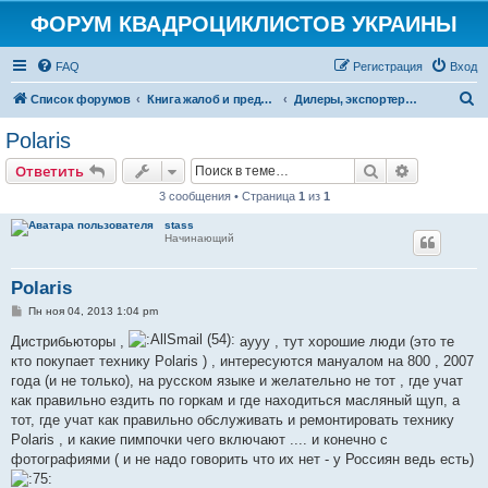
ФОРУМ КВАДРОЦИКЛИСТОВ УКРАИНЫ
FAQ
Регистрация
Вход
П
Список форумов
Книга жалоб и предложений
Дилеры, экспортеры, салоны
о
Polaris
и
Поиск
Расширен
Ответить
с
3 сообщения • Страница
1
из
1
к
stass
Начинающий
Polaris
С
Пн ноя 04, 2013 1:04 pm
о
о
Дистрибьюторы ,
аууу , тут хорошие люди (это те
б
кто покупает технику Polaris ) , интересуются мануалом на 800 , 2007
щ
е
года (и не только), на русском языке и желательно не тот , где учат
н
как правильно ездить по горкам и где находиться масляный щуп, а
и
е
тот, где учат как правильно обслуживать и ремонтировать технику
Polaris , и какие пимпочки чего включают .... и конечно с
фотографиями ( и не надо говорить что их нет - у Россиян ведь есть)