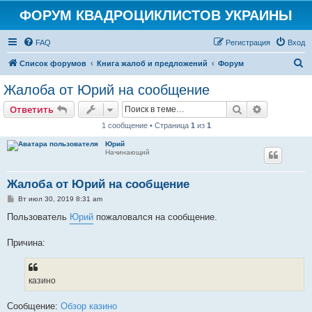
ФОРУМ КВАДРОЦИКЛИСТОВ УКРАИНЫ
FAQ
Регистрация
Вход
П
Список форумов
Книга жалоб и предложений
Форум
о
Жалоба от Юрий на сообщение
и
Поиск
Расширен
Ответить
с
1 сообщение • Страница
1
из
1
к
Юрий
Начинающий
Жалоба от Юрий на сообщение
С
Вт июл 30, 2019 8:31 am
о
о
Пользователь
Юрий
пожаловался на сообщение.
б
щ
е
Причина:
н
и
е
казино
Сообщение:
Обзор казино