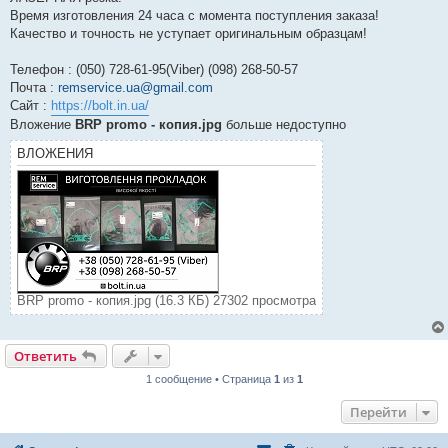
Время изготовления 24 часа с момента поступления заказа!
Качество и точность не уступает оригинальным образцам!
Телефон : (050) 728-61-95(Viber) (098) 268-50-57
Почта :
remservice.ua@gmail.com
Сайт :
https://bolt.in.ua/
Вложение
BRP promo - копия.jpg
больше недоступно
ВЛОЖЕНИЯ
BRP promo - копия.jpg (16.3 КБ) 27302 просмотра
Ответить
1 сообщение • Страница
1
из
1
Перейти