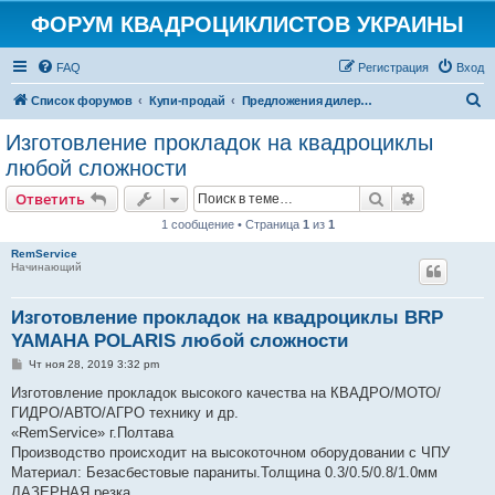
ФОРУМ КВАДРОЦИКЛИСТОВ УКРАИНЫ
FAQ
Регистрация
Вход
П
Список форумов
Купи-продай
Предложения дилеров, импортеров, салонов и сервисов
о
Изготовление прокладок на квадроциклы
и
любой сложности
с
Поиск
Расширен
Ответить
к
1 сообщение • Страница
1
из
1
RemService
Начинающий
Изготовление прокладок на квадроциклы BRP
YAMAHA POLARIS любой сложности
С
Чт ноя 28, 2019 3:32 pm
о
о
Изготовление прокладок высокого качества на КВАДРО/МОТО/
б
ГИДРО/АВТО/АГРО технику и др.
щ
е
«RemService» г.Полтава
н
Производство происходит на высокоточном оборудовании с ЧПУ
и
е
Материал: Безасбестовые параниты.Толщина 0.3/0.5/0.8/1.0мм
ЛАЗЕРНАЯ резка.