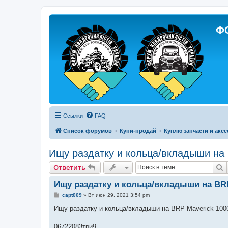
Ф
Ссылки
FAQ
Список форумов
Купи-продай
Куплю запчасти и акс
Ищу раздатку и кольца/вкладыши на
П
Ответить
Ищу раздатку и кольца/вкладыши на BRP
С
capt009
»
Вт июн 29, 2021 3:54 pm
о
о
Ищу раздатку и кольца/вкладыши на BRP Maverick 10
б
щ
е
06722083три9