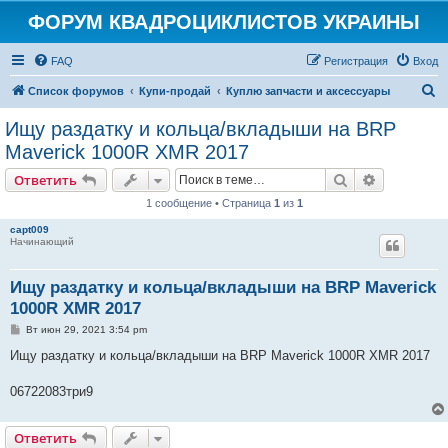
ФОРУМ КВАДРОЦИКЛИСТОВ УКРАИНЫ
FAQ
Регистрация
Вход
П
Список форумов
Купи-продай
Куплю запчасти и аксессуары
о
Ищу раздатку и кольца/вкладыши на BRP
и
Maverick 1000R XMR 2017
с
Поиск
Расширен
Ответить
к
1 сообщение • Страница
1
из
1
capt009
Начинающий
Ищу раздатку и кольца/вкладыши на BRP Maverick
1000R XMR 2017
С
Вт июн 29, 2021 3:54 pm
о
о
Ищу раздатку и кольца/вкладыши на BRP Maverick 1000R XMR 2017
б
щ
е
06722083три9
н
и
е
Ответить