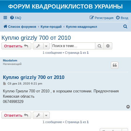
ФОРУМ КВАДРОЦИКЛИСТОВ УКРАИНЫ
FAQ
Регистрация
Вход
П
Список форумов
Купи-продай
Куплю квадроцикл
о
Куплю grizzly 700 от 2010
и
Поиск
Расширен
Ответить
с
1 сообщение • Страница
1
из
1
к
Mazdalom
Начинающий
Куплю grizzly 700 от 2010
С
Сб дек 19, 2020 6:21 pm
о
о
Куплю Гризли 700 от 2010 , в хорошем состоянии. Предпочтения
б
Киевская область
щ
е
0674998329
н
и
е
Ответить
1 сообщение • Страница
1
из
1