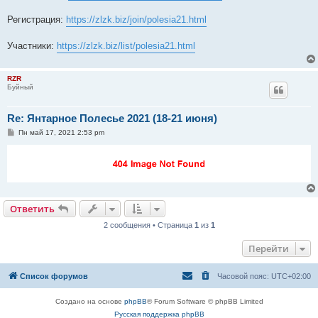
Регистрация:
https://zlzk.biz/join/polesia21.html
Участники:
https://zlzk.biz/list/polesia21.html
RZR
Буйный
Re: Янтарное Полесье 2021 (18-21 июня)
С
Пн май 17, 2021 2:53 pm
о
о
б
щ
е
н
и
е
Ответить
2 сообщения • Страница
1
из
1
Перейти
Список форумов
Часовой пояс:
UTC+02:00
Создано на основе
phpBB
® Forum Software © phpBB Limited
Русская поддержка phpBB