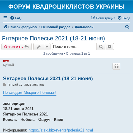
ФОРУМ КВАДРОЦИКЛИСТОВ УКРАИНЫ
FAQ
Регистрация
Вход
П
Список форумов
Основной раздел
Дальнобой
о
Янтарное Полесье 2021 (18-21 июня)
и
Поиск
Расширен
Ответить
с
2 сообщения • Страница
1
из
1
к
RZR
Буйный
Янтарное Полесье 2021 (18-21 июня)
С
Пн май 17, 2021 2:53 pm
о
о
По следам Мокрого Полесья!
б
щ
е
экспедиция
н
18-21 июня 2021
и
е
Янтарное Полесье 2021
Ковель - Нобель - Овруч - Киев
Информация:
https://zlzk.biz/events/polesia21.html