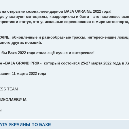
 на открытие сезона легендарной BAJA UKRAINE 2022 года!
где участвуют мотоциклы, квадроциклы и багги – это настоящее исп
престиж и статус, это уникальные соревнования в мире мотоспорта
KRAINE, обновлённые и разнообразные трассы, интереснейшие локац
много других новаций.
бы Баха 2022 года стала ещё лучше и интереснее!
е «BAJA GRAND PRIX», который состоится 25-27 марта 2022 года в Х
ания 11 марта 2022 года
ESS TEAM
 НИКОЛАЕВИЧА
ы
НАТА УКРАИНЫ ПО БАХЕ