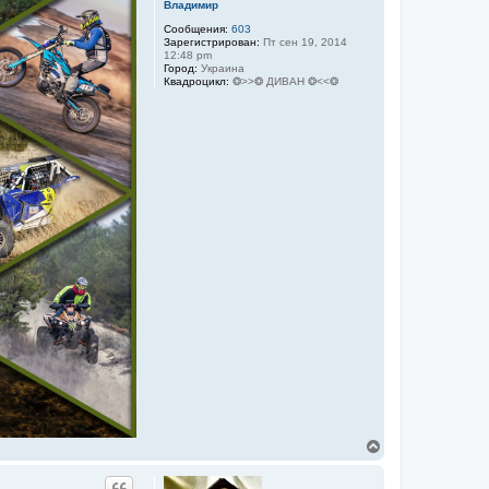
Владимир
Сообщения:
603
Зарегистрирован:
Пт сен 19, 2014
12:48 pm
Город:
Украина
Квадроцикл:
❂>>❂ ДИВАН ❂<<❂
В
е
р