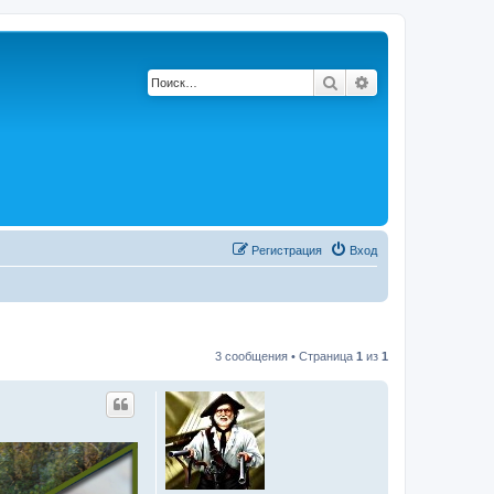
Поиск
Расширенный по
Регистрация
Вход
3 сообщения • Страница
1
из
1