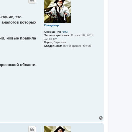
н
у
т
ь
ытание, это
с
я
, аналогов которых
к
Владимир
н
Сообщения:
603
а
Зарегистрирован:
Пт сен 19, 2014
ч
ии, новые правила
12:48 pm
а
Город:
Украина
л
Квадроцикл:
❂>>❂ ДИВАН ❂<<❂
у
ерсонской области.
В
е
р
н