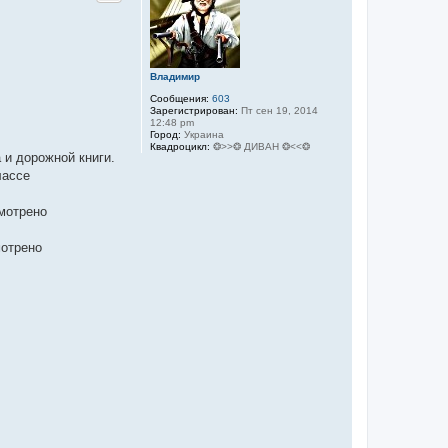
у
т
ь
с
я
к
Владимир
н
Сообщения:
603
а
Зарегистрирован:
Пт сен 19, 2014
ч
12:48 pm
а
Город:
Украина
л
Квадроцикл:
❂>>❂ ДИВАН ❂<<❂
 и дорожной книги.
у
лассе
смотрено
мотрено