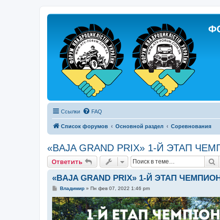
Ф
Ссылки
FAQ
Список форумов
Основной раздел
Соревнования
«BAJA GRAND PRIX» 1-Й ЭТАП ЧЕ
П
Ответить
«BAJA GRAND PRIX» 1-Й ЭТАП ЧЕМПИО
С
Владимир
»
Пн фев 07, 2022 1:46 pm
о
о
б
щ
е