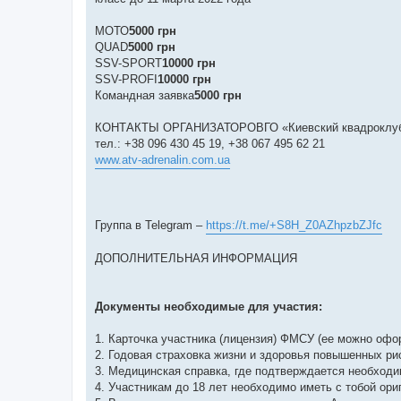
МОТО
5000 грн
QUAD
5000 грн
SSV-SPORT
10000 грн
SSV-PROFI
10000 грн
Командная заявка
5000 грн
КОНТАКТЫ ОРГАНИЗАТОРОВГО «Киевский квадрокл
тел.: +38 096 430 45 19, +38 067 495 62 21
www.atv-adrenalin.com.ua
Группа в Telegram –
https://t.me/+S8H_Z0AZhpzbZJfc
ДОПОЛНИТЕЛЬНАЯ ИНФОРМАЦИЯ
Документы необходимые для участия:
1. Карточка участника (лицензия) ФМСУ (ее можно офо
2. Годовая страховка жизни и здоровья повышенных ри
3. Медицинская справка, где подтверждается необходи
4. Участникам до 18 лет необходимо иметь с тобой ори