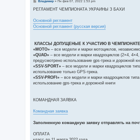
С
Владимир
»
Пн фев 07, 2022 1:53 pm
о
о
РЕГЛАМЕНТ ЧЕМПИОНАТА УКРАИНЫ З БАХИ
б
щ
е
Основной регламент
н
Основной регламент (русская версия)
и
е
КЛАССЫ ДОПУЩЕНЫЕ К УЧАСТИЮ В ЧЕМПИОНАТ
«МОТО»
– все модели и марки мотоциклов, независимо
«QUAD»
– все модели и марки квадроциклов (2×4, 4×4,
предусмотрено использование gps-трека и дорожной кн
«SSV-SPORT»
– все модели и марки квадроциклов типа
использование только GPS-трека.
«SSV-PROFI»
– все модели и марки квадроциклов типа 
использование gps-трека и дорожной книги
КОМАНДНАЯ ЗАЯВКА
Командная заявка
Заполненную командную заявку отправлять на поч
ОПЛАТА
класс до 11 марта 2022 года