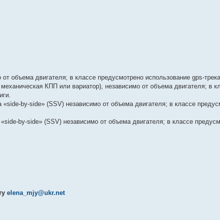
Е
 от объема двигателя; в классе предусмотрено использование gps-трека
 механическая КПП или вариатор), независимо от объема двигателя; в к
иги.
 «side-by-side» (SSV) независимо от объема двигателя; в классе преду
«side-by-side» (SSV) независимо от объема двигателя; в классе предус
ту
elena_mjy@ukr.net