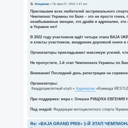
С
Владимир
»
Пн фев 07, 2022 1:47 pm
о
о
Приглашаем всех любителей экстремального спорта
б
Чемпионат Украины по Бахе – это не просто гонка, 
щ
е
незабываемые эмоции, это драйв и адреналин, это 
н
в Украине нет!
и
е
В 2022 году участников ждёт четыре этапа BAJA U
и классы участников, внедрение дорожной книги и 
Организаторы прикладывают максимум усилий, что 
Не пропустите, 1-й этап Чемпионата Украины по Бах
Внимание! Последний день регистрации на соревнов
Организаторы:
Квадроциклетный клуб «
Адреналин
»Команда RESTL
При поддержке: мера г. Олешки РИЩУКА ЕВГЕНИЯ
Под эгидой:
Федерации мотоциклетного спорта Украин
Re: «BAJA GRAND PRIX» 1-Й ЭТАП ЧЕМПИО