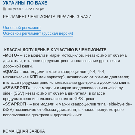
УКРАИНЫ ПО БАХЕ
С
Пн фев 07, 2022 1:53 pm
о
о
РЕГЛАМЕНТ ЧЕМПИОНАТА УКРАИНЫ З БАХИ
б
щ
е
Основной регламент
н
Основной регламент (русская версия)
и
е
КЛАССЫ ДОПУЩЕНЫЕ К УЧАСТИЮ В ЧЕМПИОНАТЕ
«МОТО»
– все модели и марки мотоциклов, независимо от объема
двигателя; в классе предусмотрено использование gps-трека и
дорожной книги.
«QUAD»
– все модели и марки квадроциклов (2×4, 4×4,
механическая КПП или вариатор), независимо от объема двигателя;
в классе предусмотрено использование gps-трека и дорожной книги.
«SSV-SPORT»
– все модели и марки квадроциклов типа «side-by-
side» (SSV) независимо от объема двигателя; в классе
предусмотрено использование только GPS-трека.
«SSV-PROFI»
– все модели и марки квадроциклов типа «side-by-side»
(SSV) независимо от объема двигателя; в классе предусмотрено
использование gps-трека и дорожной книги
КОМАНДНАЯ ЗАЯВКА