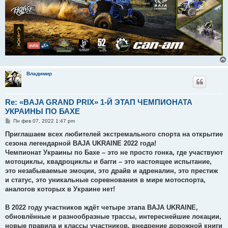
Владимир
Re: «BAJA GRAND PRIX» 1-Й ЭТАП ЧЕМПИОНАТА
УКРАИНЫ ПО БАХЕ
С
Пн фев 07, 2022 1:47 pm
о
о
Приглашаем всех любителей экстремального спорта на открытие
б
сезона легендарной BAJA UKRAINE 2022 года!
щ
е
Чемпионат Украины по Бахе – это не просто гонка, где участвуют
н
мотоциклы, квадроциклы и багги – это настоящее испытание,
и
е
это незабываемые эмоции, это драйв и адреналин, это престиж
и статус, это уникальные соревнования в мире мотоспорта,
аналогов которых в Украине нет!
В 2022 году участников ждёт четыре этапа BAJA UKRAINE,
обновлённые и разнообразные трассы, интереснейшие локации,
новые правила и классы участников, внедрение дорожной книги