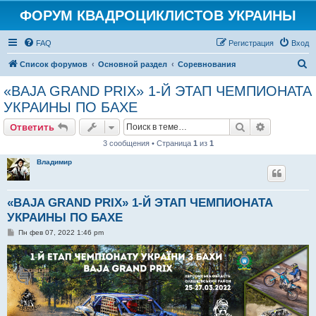
ФОРУМ КВАДРОЦИКЛИСТОВ УКРАИНЫ
FAQ
Регистрация
Вход
П
Список форумов
Основной раздел
Соревнования
о
«BAJA GRAND PRIX» 1-Й ЭТАП ЧЕМПИОНАТА
и
УКРАИНЫ ПО БАХЕ
с
Поиск
Расширен
Ответить
к
3 сообщения • Страница
1
из
1
Владимир
«BAJA GRAND PRIX» 1-Й ЭТАП ЧЕМПИОНАТА
УКРАИНЫ ПО БАХЕ
С
Пн фев 07, 2022 1:46 pm
о
о
б
щ
е
н
и
е