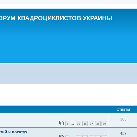
ОРУМ КВАДРОЦИКЛИСТОВ УКРАИНЫ
ширенный поиск
ОТВЕТЫ
386
1
35
36
37
38
39
…
тий и покатух
457