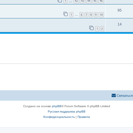
1
42
43
44
45
46
…
95
1
6
7
8
9
10
…
14
1
2
Связаться
Создано на основе
phpBB
® Forum Software © phpBB Limited
Русская поддержка phpBB
Конфиденциальность
|
Правила