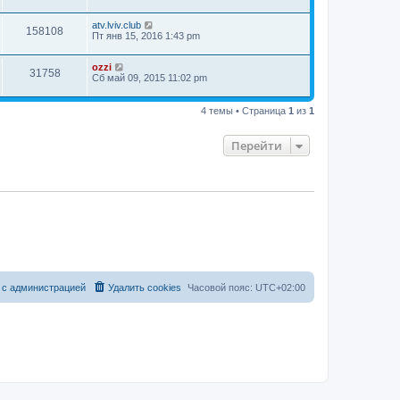
atv.lviv.club
158108
Пт янв 15, 2016 1:43 pm
ozzi
31758
Сб май 09, 2015 11:02 pm
4 темы • Страница
1
из
1
Перейти
 с администрацией
Удалить cookies
Часовой пояс:
UTC+02:00