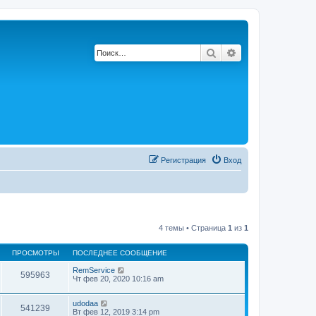
Поиск
Расширенный по
Регистрация
Вход
4 темы • Страница
1
из
1
ПРОСМОТРЫ
ПОСЛЕДНЕЕ СООБЩЕНИЕ
RemService
595963
Чт фев 20, 2020 10:16 am
udodaa
541239
Вт фев 12, 2019 3:14 pm