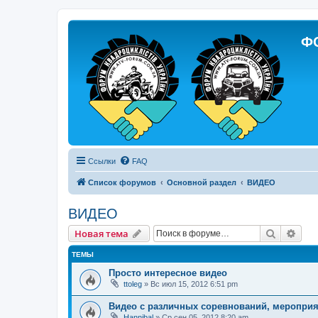
Ф
Ссылки
FAQ
Список форумов
Основной раздел
ВИДЕО
ВИДЕО
Поиск
Рас
Новая тема
ТЕМЫ
Просто интересное видео
ttoleg
»
Вс июл 15, 2012 6:51 pm
Видео с различных соревнований, мероприя
Hannibal
»
Ср сен 05, 2012 8:20 am