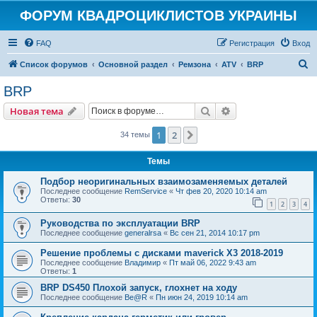
ФОРУМ КВАДРОЦИКЛИСТОВ УКРАИНЫ
FAQ
Регистрация
Вход
П
Список форумов
Основной раздел
Ремзона
ATV
BRP
о
BRP
и
Поиск
Расширенный пои
Новая тема
с
к
1
2
След.
34 темы
Темы
Подбор неоригинальных взаимозаменяемых деталей
Последнее сообщение
RemService
«
Чт фев 20, 2020 10:14 am
Ответы:
30
1
2
3
4
Руководства по эксплуатации BRP
Последнее сообщение
generalrsa
«
Вс сен 21, 2014 10:17 pm
Решение проблемы с дисками maverick X3 2018-2019
Последнее сообщение
Владимир
«
Пт май 06, 2022 9:43 am
Ответы:
1
BRP DS450 Плохой запуск, глохнет на ходу
Последнее сообщение
Be@R
«
Пн июн 24, 2019 10:14 am