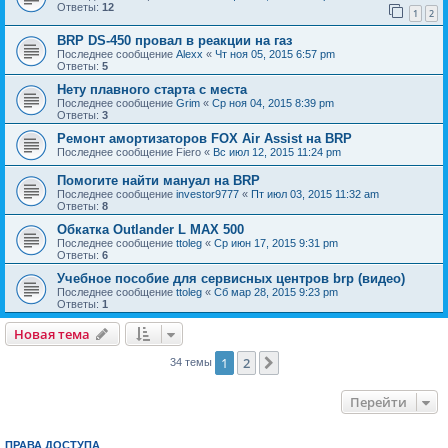
Ответы:
12
1
2
BRP DS-450 провал в реакции на газ
Последнее сообщение
Alexx
«
Чт ноя 05, 2015 6:57 pm
Ответы:
5
Нету плавного старта с места
Последнее сообщение
Grim
«
Ср ноя 04, 2015 8:39 pm
Ответы:
3
Ремонт амортизаторов FOX Air Assist на BRP
Последнее сообщение
Fiero
«
Вс июл 12, 2015 11:24 pm
Помогите найти мануал на BRP
Последнее сообщение
investor9777
«
Пт июл 03, 2015 11:32 am
Ответы:
8
Обкатка Outlander L MAX 500
Последнее сообщение
ttoleg
«
Ср июн 17, 2015 9:31 pm
Ответы:
6
Учебное пособие для сервисных центров brp (видео)
Последнее сообщение
ttoleg
«
Сб мар 28, 2015 9:23 pm
Ответы:
1
Новая тема
1
2
След.
34 темы
Перейти
ПРАВА ДОСТУПА