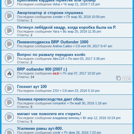
Крепление кардана герметик или гровер
Последнее сообщение
Voha
«
Чт мар 21, 2019 7:15 pm
Амортизатор зі сторони глушника
Последнее сообщение
zonder
«
Пт мар 30, 2018 10:59 pm
Ответы:
1
Потянул лебёдкой квадр, когда коробка была на Р.
Последнее сообщение
Yara
«
Вс мар 25, 2018 11:35 pm
Ответы:
2
Пневмоподвеска BRP Outlender 1000
Последнее сообщение
Алёна Сайко
«
Сб ноя 04, 2017 9:47 am
Вопрос по развалу передних колёс
Последнее сообщение
Alex124
«
Пн июл 03, 2017 3:38 pm
Ответы:
2
BRP outlander 800 (2007 г.)
Последнее сообщение
ozzi
«
Пт апр 07, 2017 10:02 pm
Ответы:
14
1
2
Глохнет аут 100
Последнее сообщение
ZSV
«
Сб июл 23, 2016 5:10 pm
Техника превосходства дает сбои.
Последнее сообщение
romankiv
«
Пн май 30, 2016 1:18 am
Ответы:
5
мигает чек помогите его стереть!
Последнее сообщение
владимир винниц
«
Вт апр 12, 2016 10:24 pm
Ответы:
5
Усиление рамы аут-800.
Последнее сообщение
vovik
«
Пт фев 26, 2016 7:23 pm