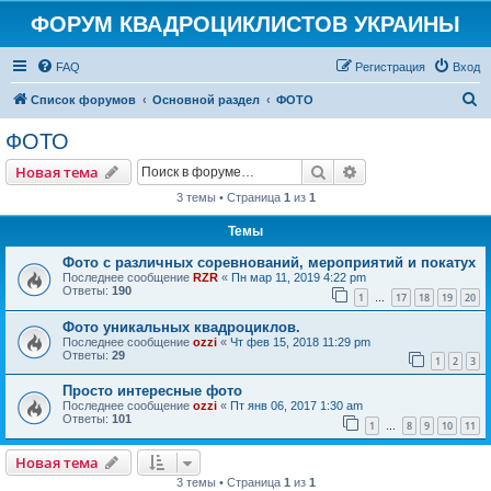
ФОРУМ КВАДРОЦИКЛИСТОВ УКРАИНЫ
FAQ
Регистрация
Вход
П
Список форумов
Основной раздел
ФОТО
о
ФОТО
и
Поиск
Расширенный пои
Новая тема
с
3 темы • Страница
1
из
1
к
Темы
Фото с различных соревнований, мероприятий и покатух
Последнее сообщение
RZR
«
Пн мар 11, 2019 4:22 pm
Ответы:
190
1
17
18
19
20
…
Фото уникальных квадроциклов.
Последнее сообщение
ozzi
«
Чт фев 15, 2018 11:29 pm
Ответы:
29
1
2
3
Просто интересные фото
Последнее сообщение
ozzi
«
Пт янв 06, 2017 1:30 am
Ответы:
101
1
8
9
10
11
…
Новая тема
3 темы • Страница
1
из
1