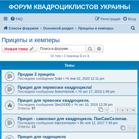
ФОРУМ КВАДРОЦИКЛИСТОВ УКРАИНЫ
FAQ
Регистрация
Вход
П
Список форумов
Основной раздел
Прицепы и кемперы
о
Прицепы и кемперы
и
Поиск
Расширенный пои
Новая тема
с
10 тем • Страница
1
из
1
к
Темы
Продам 2 прицепа
Последнее сообщение
Solid
«
Чт янв 02, 2020 12:11 pm
Прицеп для перевозки квадроцикла!
Последнее сообщение
ArtemVishnik
«
Чт окт 17, 2019 1:49 pm
Прицеп для превозки квадроцикла.
Последнее сообщение
Slon24300
«
Чт окт 10, 2019 12:28 pm
Ответы:
97
1
7
8
9
10
…
Прицеп - самосвал для квадроцикла. ПанСамСклепав.
Последнее сообщение
Injectormaster
«
Вс ноя 12, 2017 7:49 pm
Ответы:
13
1
2
Прицеп для гидроцикла