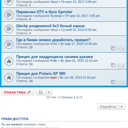
Последнее сообщение
Vasyl
«
Пн июн 19, 2017 3:48 pm
Ответы:
1
Перевозка UTV в бусе Sprinter
Последнее сообщение
Хулиган
«
Пт апр 14, 2017 3:45 pm
Ответы:
4
Шатёр раздвижной 6х3 белый каркас
Последнее сообщение
Vasyl
«
Ср май 25, 2016 8:39 am
Ответы:
1
Где в Киеве можно доработать прицеп?
Последнее сообщение
Grim
«
Вт мар 17, 2015 12:50 pm
Ответы:
12
1
2
Прицеп для квадроцикла своими руками
Последнее сообщение
Rolik
«
Вс фев 01, 2015 10:15 pm
Ответы:
14
1
2
Прицеп для Polaris XP 900
Последнее сообщение
ozzi
«
Вс окт 06, 2013 11:42 pm
Ответы:
14
1
2
Новая тема
10 тем • Страница
1
из
1
Перейти
ПРАВА ДОСТУПА
Вы
не можете
начинать темы