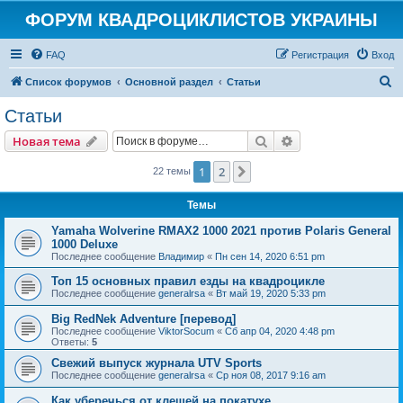
ФОРУМ КВАДРОЦИКЛИСТОВ УКРАИНЫ
FAQ
Регистрация
Вход
П
Список форумов
Основной раздел
Статьи
о
Статьи
и
Поиск
Расширенный пои
Новая тема
с
к
1
2
След.
22 темы
Темы
Yamaha Wolverine RMAX2 1000 2021 против Polaris General
1000 Deluxe
Последнее сообщение
Владимир
«
Пн сен 14, 2020 6:51 pm
Топ 15 основных правил езды на квадроцикле
Последнее сообщение
generalrsa
«
Вт май 19, 2020 5:33 pm
Big RedNek Adventure [перевод]
Последнее сообщение
ViktorSocum
«
Сб апр 04, 2020 4:48 pm
Ответы:
5
Свежий выпуск журнала UTV Sports
Последнее сообщение
generalrsa
«
Ср ноя 08, 2017 9:16 am
Как уберечься от клещей на покатухе