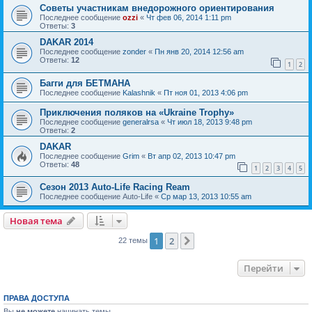
Советы участникам внедорожного ориентирования
Последнее сообщение
ozzi
«
Чт фев 06, 2014 1:11 pm
Ответы:
3
DAKAR 2014
Последнее сообщение
zonder
«
Пн янв 20, 2014 12:56 am
Ответы:
12
1
2
Багги для БЕТМАНА
Последнее сообщение
Kalashnik
«
Пт ноя 01, 2013 4:06 pm
Приключения поляков на «Ukraine Trophy»
Последнее сообщение
generalrsa
«
Чт июл 18, 2013 9:48 pm
Ответы:
2
DAKAR
Последнее сообщение
Grim
«
Вт апр 02, 2013 10:47 pm
Ответы:
48
1
2
3
4
5
Сезон 2013 Auto-Life Racing Ream
Последнее сообщение
Auto-Life
«
Ср мар 13, 2013 10:55 am
Новая тема
1
2
След.
22 темы
Перейти
ПРАВА ДОСТУПА
Вы
не можете
начинать темы