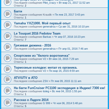
Последнее сообщение
Pilot_crazy
«
Вт мар 21, 2017 11:52 am
Ответы:
2
Багги
Последнее сообщение
Kraudik
«
Пн янв 23, 2017 3:43 pm
Ответы:
1
Yamaha YXZ1000. Мой первый опыт
Последнее сообщение
generalrsa
«
Ср авг 31, 2016 10:10 pm
Le Touquet 2016 Fedotov Team
Последнее сообщение
Barkas
«
Чт апр 07, 2016 10:23 pm
Ответы:
7
Грязевая дюжина - 2016
Последнее сообщение
generalrsa
«
Пт апр 01, 2016 7:46 am
Спортсмен из "белого воротничка"
Последнее сообщение
V2
«
Вт июн 16, 2015 7:29 am
Ответы:
1
Тормозные колодки: метал vs органика.
Последнее сообщение
V2
«
Пн мар 16, 2015 8:59 am
ATV/UTV в АТО
Последнее сообщение
ZSV
«
Пт янв 09, 2015 11:11 am
На багги FunCruiser FC1100 экспедиция в Индию! 7300 км!
Последнее сообщение
ttoleg
«
Вс янв 04, 2015 1:55 pm
Ответы:
1
Рассказ о Ладоге 2014
Последнее сообщение
G 999
«
Чт ноя 06, 2014 5:48 pm
Ответы:
5