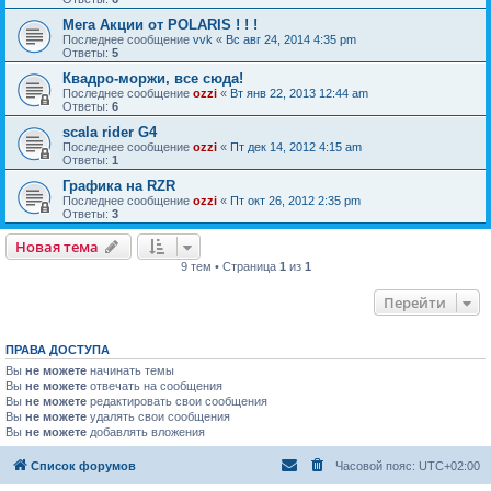
Мега Акции от POLARIS ! ! !
Последнее сообщение
vvk
«
Вс авг 24, 2014 4:35 pm
Ответы:
5
Квадро-моржи, все сюда!
Последнее сообщение
ozzi
«
Вт янв 22, 2013 12:44 am
Ответы:
6
scala rider G4
Последнее сообщение
ozzi
«
Пт дек 14, 2012 4:15 am
Ответы:
1
Графика на RZR
Последнее сообщение
ozzi
«
Пт окт 26, 2012 2:35 pm
Ответы:
3
Новая тема
9 тем • Страница
1
из
1
Перейти
ПРАВА ДОСТУПА
Вы
не можете
начинать темы
Вы
не можете
отвечать на сообщения
Вы
не можете
редактировать свои сообщения
Вы
не можете
удалять свои сообщения
Вы
не можете
добавлять вложения
Список форумов
Часовой пояс:
UTC+02:00