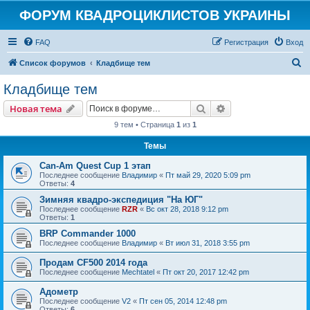
ФОРУМ КВАДРОЦИКЛИСТОВ УКРАИНЫ
FAQ
Регистрация
Вход
П
Список форумов
Кладбище тем
о
Кладбище тем
и
Поиск
Расширенный пои
Новая тема
с
9 тем • Страница
1
из
1
к
Темы
Can-Am Quest Cup 1 этап
Последнее сообщение
Владимир
«
Пт май 29, 2020 5:09 pm
Ответы:
4
Зимняя квадро-экспедиция "На ЮГ"
Последнее сообщение
RZR
«
Вс окт 28, 2018 9:12 pm
Ответы:
1
BRP Commander 1000
Последнее сообщение
Владимир
«
Вт июл 31, 2018 3:55 pm
Продам CF500 2014 года
Последнее сообщение
Mechtatel
«
Пт окт 20, 2017 12:42 pm
Адометр
Последнее сообщение
V2
«
Пт сен 05, 2014 12:48 pm
Ответы:
6