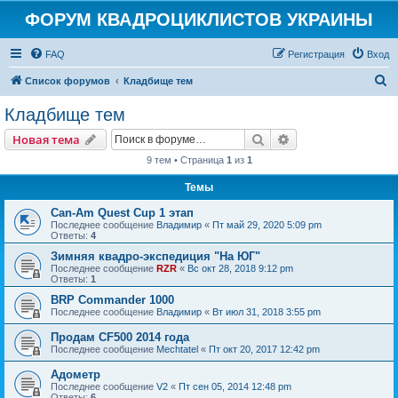
ФОРУМ КВАДРОЦИКЛИСТОВ УКРАИНЫ
FAQ
Регистрация
Вход
П
Список форумов
Кладбище тем
о
Кладбище тем
и
Поиск
Расширенный пои
Новая тема
с
9 тем • Страница
1
из
1
к
Темы
Can-Am Quest Cup 1 этап
Последнее сообщение
Владимир
«
Пт май 29, 2020 5:09 pm
Ответы:
4
Зимняя квадро-экспедиция "На ЮГ"
Последнее сообщение
RZR
«
Вс окт 28, 2018 9:12 pm
Ответы:
1
BRP Commander 1000
Последнее сообщение
Владимир
«
Вт июл 31, 2018 3:55 pm
Продам CF500 2014 года
Последнее сообщение
Mechtatel
«
Пт окт 20, 2017 12:42 pm
Адометр
Последнее сообщение
V2
«
Пт сен 05, 2014 12:48 pm
Ответы:
6