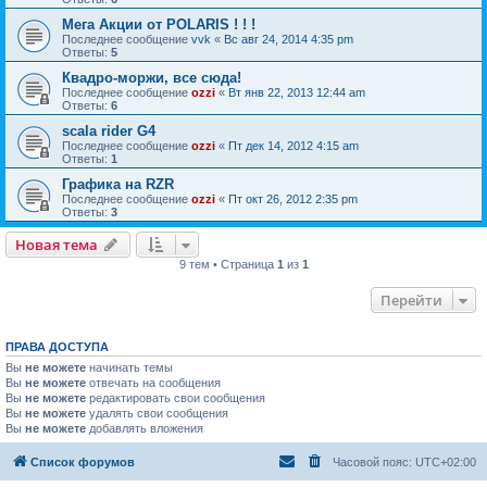
Мега Акции от POLARIS ! ! !
Последнее сообщение
vvk
«
Вс авг 24, 2014 4:35 pm
Ответы:
5
Квадро-моржи, все сюда!
Последнее сообщение
ozzi
«
Вт янв 22, 2013 12:44 am
Ответы:
6
scala rider G4
Последнее сообщение
ozzi
«
Пт дек 14, 2012 4:15 am
Ответы:
1
Графика на RZR
Последнее сообщение
ozzi
«
Пт окт 26, 2012 2:35 pm
Ответы:
3
Новая тема
9 тем • Страница
1
из
1
Перейти
ПРАВА ДОСТУПА
Вы
не можете
начинать темы
Вы
не можете
отвечать на сообщения
Вы
не можете
редактировать свои сообщения
Вы
не можете
удалять свои сообщения
Вы
не можете
добавлять вложения
Список форумов
Часовой пояс:
UTC+02:00