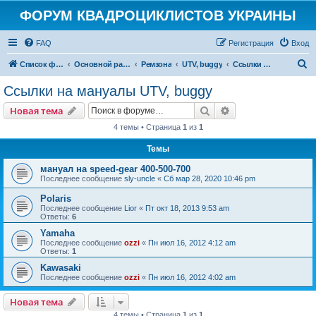
ФОРУМ КВАДРОЦИКЛИСТОВ УКРАИНЫ
FAQ
Регистрация
Вход
П
Список форумов
Основной раздел
Ремзона
UTV, buggy
Ссылки на мануалы UTV, buggy
о
Ссылки на мануалы UTV, buggy
и
Поиск
Расширенный пои
Новая тема
с
4 темы • Страница
1
из
1
к
Темы
мануал на speed-gear 400-500-700
Последнее сообщение
sly-uncle
«
Сб мар 28, 2020 10:46 pm
Polaris
Последнее сообщение
Lior
«
Пт окт 18, 2013 9:53 am
Ответы:
6
Yamaha
Последнее сообщение
ozzi
«
Пн июл 16, 2012 4:12 am
Ответы:
1
Kawasaki
Последнее сообщение
ozzi
«
Пн июл 16, 2012 4:02 am
Новая тема
4 темы • Страница
1
из
1