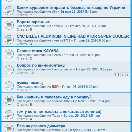
Каким курьером отправить безопасно квадр по Украине
Последнее сообщение
billy
«
Вт июн 13, 2017 5:49 pm
Ответы:
7
Ворота гаражные
Последнее сообщение
sensei010
«
Вт мар 29, 2016 1:11 am
Ответы:
5
CNC BILLET ALUMINUM IN-LINE RADIATOR SUPER COOLER
Последнее сообщение
investor9777
«
Пт фев 19, 2016 9:30 pm
Ответы:
3
Сервис стоек KAYABA
Последнее сообщение
Lizard
«
Чт янв 21, 2016 6:55 pm
Ответы:
2
Вопрос по шиномонтажу.
Последнее сообщение
Injectormaster
«
Пн дек 21, 2015 3:19 pm
Ответы:
10
1
2
нужна помощ
Последнее сообщение
RZR
«
Пн окт 05, 2015 8:22 pm
Ответы:
1
Как крепить и паковать еду в поездку?
Последнее сообщение
andrew2002
«
Ср май 13, 2015 7:34 pm
Ответы:
5
тем у кого нет лафета а покататься хочется)
Последнее сообщение
Taras
«
Вс мар 29, 2015 9:54 am
Ответы:
4
Резина разного диаметра
Последнее сообщение
fastov08
«
Сб дек 13, 2014 12:20 am