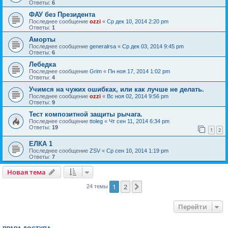
Ответы:
6
ФАУ без Президента
Последнее сообщение
ozzi
«
Ср дек 10, 2014 2:20 pm
Ответы:
1
Аморты
Последнее сообщение
generalrsa
«
Ср дек 03, 2014 9:45 pm
Ответы:
6
Лебедка
Последнее сообщение
Grim
«
Пн ноя 17, 2014 1:02 pm
Ответы:
4
Учимся на чужих ошибках, или как лучше не делать.
Последнее сообщение
ozzi
«
Вс ноя 02, 2014 9:56 pm
Ответы:
9
Тест композитной защиты рычага.
Последнее сообщение
ttoleg
«
Чт сен 11, 2014 6:34 pm
Ответы:
19
1
2
ЕЛКА 1
Последнее сообщение
ZSV
«
Ср сен 10, 2014 1:19 pm
Ответы:
7
Новая тема
1
2
След.
24 темы
Перейти