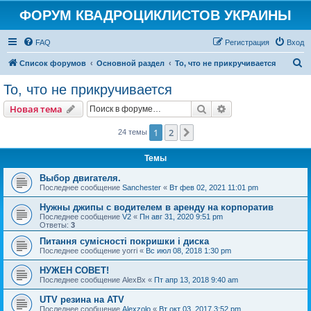
ФОРУМ КВАДРОЦИКЛИСТОВ УКРАИНЫ
FAQ
Регистрация
Вход
П
Список форумов
Основной раздел
То, что не прикручивается
о
То, что не прикручивается
и
Поиск
Расширенный пои
Новая тема
с
к
1
2
След.
24 темы
Темы
Выбор двигателя.
Последнее сообщение
Sanchester
«
Вт фев 02, 2021 11:01 pm
Нужны джипы с водителем в аренду на корпоратив
Последнее сообщение
V2
«
Пн авг 31, 2020 9:51 pm
Ответы:
3
Питання сумісності покришки і диска
Последнее сообщение
yorri
«
Вс июл 08, 2018 1:30 pm
НУЖЕН СОВЕТ!
Последнее сообщение
AlexBx
«
Пт апр 13, 2018 9:40 am
UTV резина на ATV
Последнее сообщение
Alexzolo
«
Вт окт 03, 2017 3:52 pm