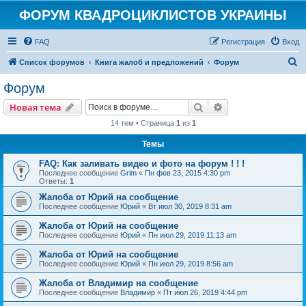
ФОРУМ КВАДРОЦИКЛИСТОВ УКРАИНЫ
FAQ
Регистрация
Вход
П
Список форумов
Книга жалоб и предложений
Форум
о
Форум
и
Поиск
Расширенный пои
Новая тема
с
14 тем • Страница
1
из
1
к
Темы
FAQ: Как заливать видео и фото на форум ! ! !
Последнее сообщение
Grim
«
Пн фев 23, 2015 4:30 pm
Ответы:
1
Жалоба от Юрий на сообщение
Последнее сообщение
Юрий
«
Вт июл 30, 2019 8:31 am
Жалоба от Юрий на сообщение
Последнее сообщение
Юрий
«
Пн июл 29, 2019 11:13 am
Жалоба от Юрий на сообщение
Последнее сообщение
Юрий
«
Пн июл 29, 2019 8:56 am
Жалоба от Владимир на сообщение
Последнее сообщение
Владимир
«
Пт июл 26, 2019 4:44 pm