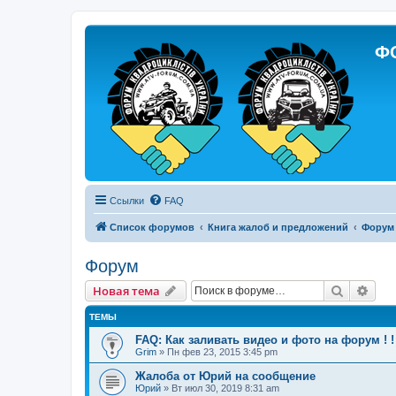
Ф
Ссылки
FAQ
Список форумов
Книга жалоб и предложений
Форум
Форум
Поиск
Рас
Новая тема
ТЕМЫ
FAQ: Как заливать видео и фото на форум ! ! 
Grim
»
Пн фев 23, 2015 3:45 pm
Жалоба от Юрий на сообщение
Юрий
»
Вт июл 30, 2019 8:31 am