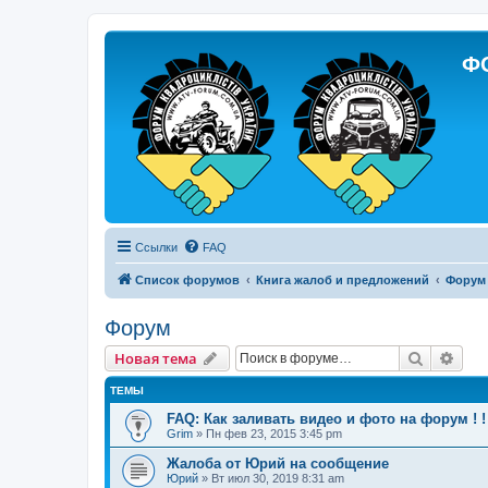
Ф
Ссылки
FAQ
Список форумов
Книга жалоб и предложений
Форум
Форум
Поиск
Рас
Новая тема
ТЕМЫ
FAQ: Как заливать видео и фото на форум ! ! 
Grim
»
Пн фев 23, 2015 3:45 pm
Жалоба от Юрий на сообщение
Юрий
»
Вт июл 30, 2019 8:31 am