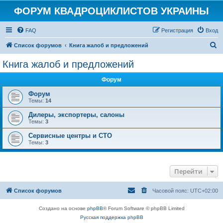
ФОРУМ КВАДРОЦИКЛИСТОВ УКРАИНЫ
FAQ
Регистрация
Вход
П
Список форумов
Книга жалоб и предложений
о
Книга жалоб и предложений
и
Форум
с
к
Форум
Темы:
14
Дилеры, экспортеры, салоны
Темы:
3
Сервисные центры и СТО
Темы:
3
Перейти
Список форумов
Часовой пояс:
UTC+02:00
Создано на основе
phpBB
® Forum Software © phpBB Limited
Русская поддержка phpBB