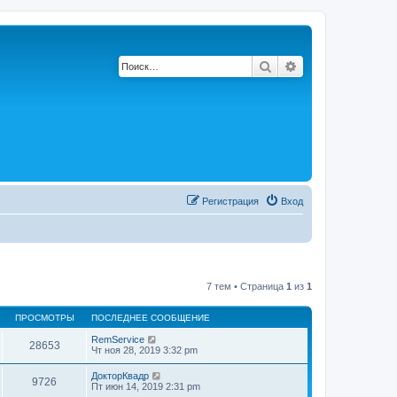
Поиск
Расширенный по
Регистрация
Вход
7 тем • Страница
1
из
1
ПРОСМОТРЫ
ПОСЛЕДНЕЕ СООБЩЕНИЕ
RemService
28653
Чт ноя 28, 2019 3:32 pm
ДокторКвадр
9726
Пт июн 14, 2019 2:31 pm