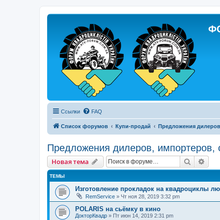
Ф
Ссылки
FAQ
Список форумов
Купи-продай
Предложения дилеров,
Предложения дилеров, импортеров, 
Поиск
Рас
Новая тема
ТЕМЫ
Изготовление прокладок на квадроциклы л
RemService
»
Чт ноя 28, 2019 3:32 pm
POLARIS на сьёмку в кино
ДокторКвадр
»
Пт июн 14, 2019 2:31 pm