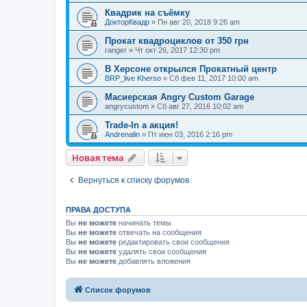
Квадрик на съёмку
ДокторКвадр
»
Пн авг 20, 2018 9:26 am
Прокат квадроциклов от 350 грн
ranger
»
Чт окт 26, 2017 12:30 pm
В Херсоне открылся Прокатный центр
BRP_live Kherso
»
Сб фев 11, 2017 10:00 am
Масиерская Angry Custom Garage
angrycustom
»
Сб авг 27, 2016 10:02 am
Trade-In а акция!
Andrenalin
»
Пт июн 03, 2016 2:16 pm
Новая тема
Вернуться к списку форумов
ПРАВА ДОСТУПА
Вы
не можете
начинать темы
Вы
не можете
отвечать на сообщения
Вы
не можете
редактировать свои сообщения
Вы
не можете
удалять свои сообщения
Вы
не можете
добавлять вложения
Список форумов