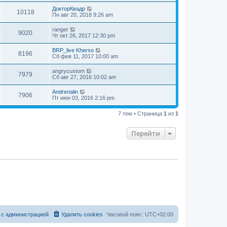
ДокторКвадр
10118
Пн авг 20, 2018 9:26 am
ranger
9020
Чт окт 26, 2017 12:30 pm
BRP_live Kherso
8196
Сб фев 11, 2017 10:00 am
angrycustom
7979
Сб авг 27, 2016 10:02 am
Andrenalin
7906
Пт июн 03, 2016 2:16 pm
7 тем • Страница
1
из
1
Перейти
 с администрацией
Удалить cookies
Часовой пояс:
UTC+02:00