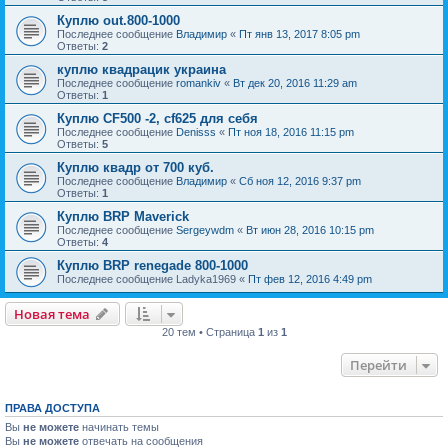
Куплю out.800-1000
Последнее сообщение
Владимир
«
Пт янв 13, 2017 8:05 pm
Ответы:
2
куплю квадрацик украина
Последнее сообщение
romankiv
«
Вт дек 20, 2016 11:29 am
Ответы:
1
Куплю CF500 -2, cf625 для себя
Последнее сообщение
Denisss
«
Пт ноя 18, 2016 11:15 pm
Ответы:
5
Куплю квадр от 700 куб.
Последнее сообщение
Владимир
«
Сб ноя 12, 2016 9:37 pm
Ответы:
1
Куплю BRP Maverick
Последнее сообщение
Sergeywdm
«
Вт июн 28, 2016 10:15 pm
Ответы:
4
Куплю BRP renegade 800-1000
Последнее сообщение
Ladyka1969
«
Пт фев 12, 2016 4:49 pm
Новая тема
20 тем • Страница
1
из
1
Перейти
ПРАВА ДОСТУПА
Вы
не можете
начинать темы
Вы
не можете
отвечать на сообщения