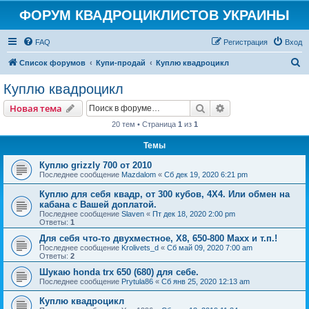
ФОРУМ КВАДРОЦИКЛИСТОВ УКРАИНЫ
FAQ
Регистрация
Вход
П
Список форумов
Купи-продай
Куплю квадроцикл
о
Куплю квадроцикл
и
Поиск
Расширенный пои
Новая тема
с
20 тем • Страница
1
из
1
к
Темы
Куплю grizzly 700 от 2010
Последнее сообщение
Mazdalom
«
Сб дек 19, 2020 6:21 pm
Куплю для себя квадр, от 300 кубов, 4Х4. Или обмен на
кабана с Вашей доплатой.
Последнее сообщение
Slaven
«
Пт дек 18, 2020 2:00 pm
Ответы:
1
Для себя что-то двухместное, Х8, 650-800 Maxx и т.п.!
Последнее сообщение
Krolivets_d
«
Сб май 09, 2020 7:00 am
Ответы:
2
Шукаю honda trx 650 (680) для себе.
Последнее сообщение
Prytula86
«
Сб янв 25, 2020 12:13 am
Куплю квадроцикл