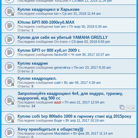
Последнее сообщение
Yura1996
«
Сб июл 13, 2019 11:34 pm
Куплю квадроцикл в Харькове
Последнее сообщение
kio
«
Ср окт 31, 2018 11:44 am
КУплю БРП 800-1000куб.МАХ
Последнее сообщение
kan-am
«
Пт мар 30, 2018 6:30 am
Ответы:
1
Куплю для себя не убитый YAMAHA GRIZLLY
Последнее сообщение
On-trans
«
Сб фев 03, 2018 6:55 pm
Куплю БРП от 800 куб,от 2009 г.
Последнее сообщение
fastov08
«
Чт ноя 30, 2017 10:37 am
Куплю квадрик
Последнее сообщение
generalrsa
«
Пн окт 23, 2017 8:20 am
Ответы:
2
Куплю квадроцикл.
Последнее сообщение
said
«
Вс авг 06, 2017 4:39 am
Ответы:
9
Запропонуйте квадроцикл 4х4, для ендуро, туризму,
недорогий, від 500 сс
Последнее сообщение
ozzi
«
Пт июл 21, 2017 12:04 am
Ответы:
14
1
2
Куплю собі brp 800або 1000 в гарному стані від 2015року
Последнее сообщение
Бодя
«
Вт апр 11, 2017 10:19 am
Хочу приобщиться к обществу)))
Последнее сообщение
Mazdalom
«
Вт фев 28, 2017 11:14 am
Ответы:
5