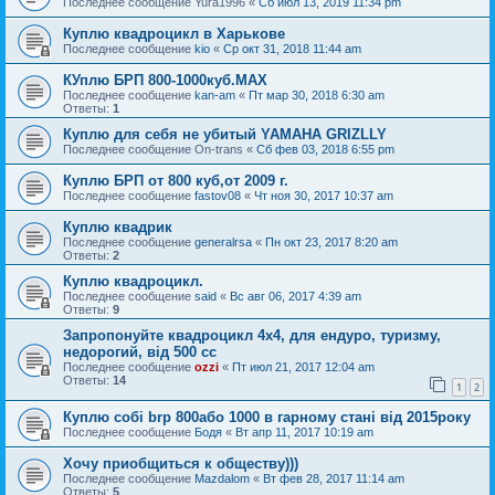
Последнее сообщение
Yura1996
«
Сб июл 13, 2019 11:34 pm
Куплю квадроцикл в Харькове
Последнее сообщение
kio
«
Ср окт 31, 2018 11:44 am
КУплю БРП 800-1000куб.МАХ
Последнее сообщение
kan-am
«
Пт мар 30, 2018 6:30 am
Ответы:
1
Куплю для себя не убитый YAMAHA GRIZLLY
Последнее сообщение
On-trans
«
Сб фев 03, 2018 6:55 pm
Куплю БРП от 800 куб,от 2009 г.
Последнее сообщение
fastov08
«
Чт ноя 30, 2017 10:37 am
Куплю квадрик
Последнее сообщение
generalrsa
«
Пн окт 23, 2017 8:20 am
Ответы:
2
Куплю квадроцикл.
Последнее сообщение
said
«
Вс авг 06, 2017 4:39 am
Ответы:
9
Запропонуйте квадроцикл 4х4, для ендуро, туризму,
недорогий, від 500 сс
Последнее сообщение
ozzi
«
Пт июл 21, 2017 12:04 am
Ответы:
14
1
2
Куплю собі brp 800або 1000 в гарному стані від 2015року
Последнее сообщение
Бодя
«
Вт апр 11, 2017 10:19 am
Хочу приобщиться к обществу)))
Последнее сообщение
Mazdalom
«
Вт фев 28, 2017 11:14 am
Ответы:
5