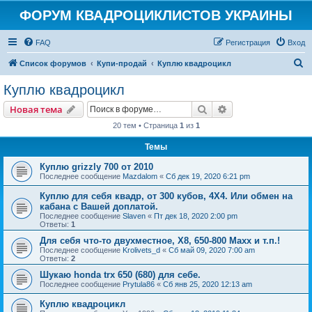
ФОРУМ КВАДРОЦИКЛИСТОВ УКРАИНЫ
FAQ
Регистрация
Вход
П
Список форумов
Купи-продай
Куплю квадроцикл
о
Куплю квадроцикл
и
Поиск
Расширенный пои
Новая тема
с
20 тем • Страница
1
из
1
к
Темы
Куплю grizzly 700 от 2010
Последнее сообщение
Mazdalom
«
Сб дек 19, 2020 6:21 pm
Куплю для себя квадр, от 300 кубов, 4Х4. Или обмен на
кабана с Вашей доплатой.
Последнее сообщение
Slaven
«
Пт дек 18, 2020 2:00 pm
Ответы:
1
Для себя что-то двухместное, Х8, 650-800 Maxx и т.п.!
Последнее сообщение
Krolivets_d
«
Сб май 09, 2020 7:00 am
Ответы:
2
Шукаю honda trx 650 (680) для себе.
Последнее сообщение
Prytula86
«
Сб янв 25, 2020 12:13 am
Куплю квадроцикл