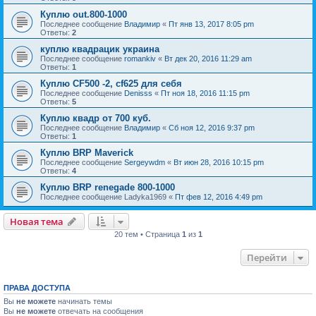
Куплю out.800-1000
Последнее сообщение
Владимир
«
Пт янв 13, 2017 8:05 pm
Ответы:
2
куплю квадрацик украина
Последнее сообщение
romankiv
«
Вт дек 20, 2016 11:29 am
Ответы:
1
Куплю CF500 -2, cf625 для себя
Последнее сообщение
Denisss
«
Пт ноя 18, 2016 11:15 pm
Ответы:
5
Куплю квадр от 700 куб.
Последнее сообщение
Владимир
«
Сб ноя 12, 2016 9:37 pm
Ответы:
1
Куплю BRP Maverick
Последнее сообщение
Sergeywdm
«
Вт июн 28, 2016 10:15 pm
Ответы:
4
Куплю BRP renegade 800-1000
Последнее сообщение
Ladyka1969
«
Пт фев 12, 2016 4:49 pm
Новая тема
20 тем • Страница
1
из
1
Перейти
ПРАВА ДОСТУПА
Вы
не можете
начинать темы
Вы
не можете
отвечать на сообщения