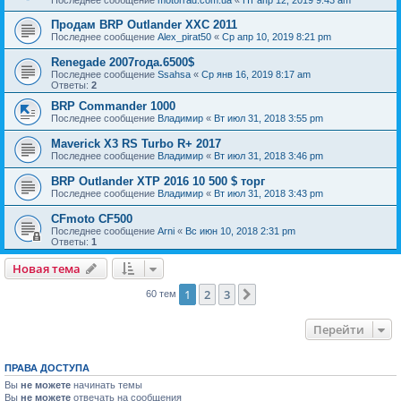
Последнее сообщение
motorrad.com.ua
«
Пт апр 12, 2019 9:43 am
Продам BRP Outlander XXC 2011
Последнее сообщение
Alex_pirat50
«
Ср апр 10, 2019 8:21 pm
Renegade 2007года.6500$
Последнее сообщение
Ssahsa
«
Ср янв 16, 2019 8:17 am
Ответы:
2
BRP Commander 1000
Последнее сообщение
Владимир
«
Вт июл 31, 2018 3:55 pm
Maverick X3 RS Turbo R+ 2017
Последнее сообщение
Владимир
«
Вт июл 31, 2018 3:46 pm
BRP Outlander XTP 2016 10 500 $ торг
Последнее сообщение
Владимир
«
Вт июл 31, 2018 3:43 pm
CFmoto CF500
Последнее сообщение
Arni
«
Вс июн 10, 2018 2:31 pm
Ответы:
1
Новая тема
1
2
3
След.
60 тем
Перейти
ПРАВА ДОСТУПА
Вы
не можете
начинать темы
Вы
не можете
отвечать на сообщения