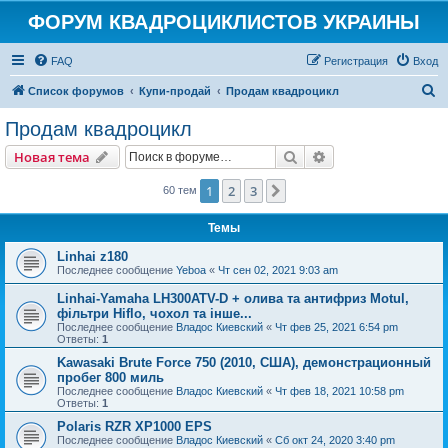
ФОРУМ КВАДРОЦИКЛИСТОВ УКРАИНЫ
FAQ
Регистрация
Вход
П
Список форумов
Купи-продай
Продам квадроцикл
о
Продам квадроцикл
и
Поиск
Расширенный пои
Новая тема
с
к
1
2
3
След.
60 тем
Темы
Linhai z180
Последнее сообщение
Yeboa
«
Чт сен 02, 2021 9:03 am
Linhai-Yamaha LH300ATV-D + олива та антифриз Motul,
фільтри Hiflo, чохол та інше...
Последнее сообщение
Владос Киевский
«
Чт фев 25, 2021 6:54 pm
Ответы:
1
Kawasaki Brute Force 750 (2010, США), демонстрационный
пробег 800 миль
Последнее сообщение
Владос Киевский
«
Чт фев 18, 2021 10:58 pm
Ответы:
1
Polaris RZR XP1000 EPS
Последнее сообщение
Владос Киевский
«
Сб окт 24, 2020 3:40 pm