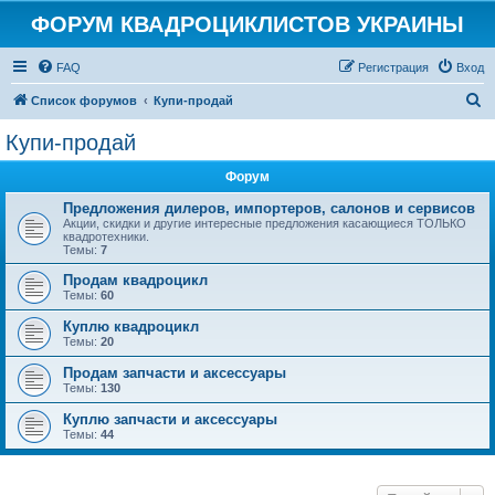
ФОРУМ КВАДРОЦИКЛИСТОВ УКРАИНЫ
FAQ
Регистрация
Вход
П
Список форумов
Купи-продай
о
Купи-продай
и
Форум
с
к
Предложения дилеров, импортеров, салонов и сервисов
Акции, скидки и другие интересные предложения касающиеся ТОЛЬКО
квадротехники.
Темы:
7
Продам квадроцикл
Темы:
60
Куплю квадроцикл
Темы:
20
Продам запчасти и аксессуары
Темы:
130
Куплю запчасти и аксессуары
Темы:
44