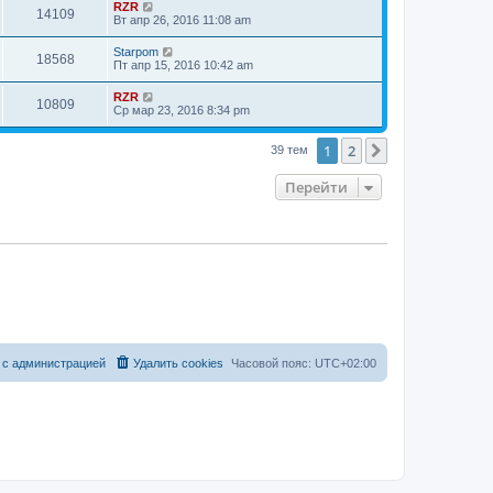
RZR
14109
Вт апр 26, 2016 11:08 am
Starpom
18568
Пт апр 15, 2016 10:42 am
RZR
10809
Ср мар 23, 2016 8:34 pm
1
2
След.
39 тем
Перейти
 с администрацией
Удалить cookies
Часовой пояс:
UTC+02:00