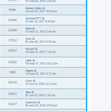
Пт май 03, 2019 1:53 pm
Алёна Сайко
9396
Ср ноя 01, 2017 10:26 pm
investor9777
10440
Сб авг 19, 2017 8:29 pm
Steel
11589
Пт июл 21, 2017 2:44 pm
Juris
17012
Вт июн 06, 2017 9:33 am
Фащей
26012
Пн апр 24, 2017 7:15 pm
Lithik
10302
Пн мар 27, 2017 10:12 pm
Digest
7892
Сб мар 25, 2017 2:27 pm
Coss
28755
Чт сен 22, 2016 12:10 pm
Жак
10972
Вт сен 13, 2016 7:19 pm
Garincho
11627
Вс июл 03, 2016 10:03 pm