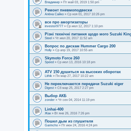
Владимир
»
Пт май 03, 2019 1:50 pm
Ремонт пневмоподвески
Алёна Сайко
»
Ср ноя 01, 2017 10:26 pm
все про амортизаторы
investor9777
»
Ср июл 12, 2017 1:10 pm
Різні технічні питання щодо мого Suzuki Kin
Steel
»
Чт июл 20, 2017 11:52 am
Вопрос по дискам Hummer Cargo 200
Holly
»
Ср апр 19, 2017 10:55 am
Skymoto Force 260
Speed
»
Ср июл 13, 2016 10:18 pm
ATV 150 душиться на высоких оборотах
Lithik
»
Пн мар 27, 2017 10:22 am
Не переключаются передачи Suzuki eiger
Digest
»
Сб мар 25, 2017 2:27 pm
Выбор АКБ
zonder
»
Чт сен 04, 2014 11:19 pm
Linhai-400
Жак
»
Вт янв 26, 2016 7:26 pm
Пошел дым из глушителя
Garincho
»
Пт июн 24, 2016 4:24 pm