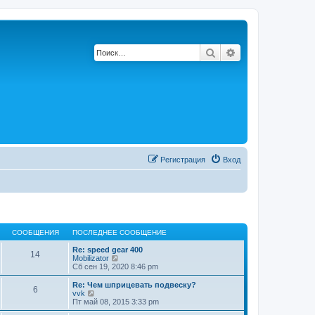
Поиск
Расширенный по
Регистрация
Вход
СООБЩЕНИЯ
ПОСЛЕДНЕЕ СООБЩЕНИЕ
Re: speed gear 400
14
П
Mobilizator
е
Сб сен 19, 2020 8:46 pm
р
е
Re: Чем шприцевать подвеску?
6
й
П
vvk
т
е
Пт май 08, 2015 3:33 pm
и
р