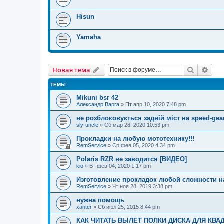
Hisun
Yamaha
Поиск
Рас
Новая тема
ТЕМЫ
Mikuni bsr 42
Александр Варга
»
Пт апр 10, 2020 7:48 pm
не розблоковується задній міст на speed-gea
sly-uncle
»
Сб мар 28, 2020 10:53 pm
Прокладки на любую мототехнику!!!
RemService
»
Ср фев 05, 2020 4:34 pm
Polaris RZR не заводится [ВИДЕО]
kio
»
Вт фев 04, 2020 1:17 pm
Изготовление прокладок любой сложности 
RemService
»
Чт ноя 28, 2019 3:38 pm
нужна помощь
xanter
»
Сб июл 25, 2015 8:44 pm
КАК ЧИТАТЬ ВЫЛЕТ ПОЛКИ ДИСКА ДЛЯ КВ