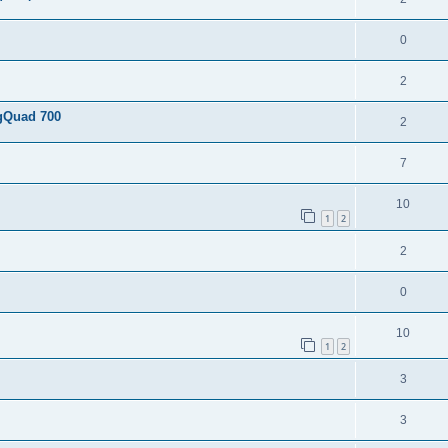
0
2
gQuad 700
2
7
10
1
2
2
0
10
1
2
3
3