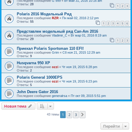
Последнее сообщение
G 999
«
Вт май 31, 2016 10:16 am
Ответы:
28
1
2
3
Polaris 2016 Модельный Ряд
Последнее сообщение
RZR
«
Пн май 02, 2016 2:12 pm
Ответы:
55
1
2
3
4
5
6
Представлен модельный ряд Can-Am 2016
Последнее сообщение
Vladimir_C
«
Вт мар 01, 2016 8:19 am
Ответы:
29
1
2
3
Приехал Polaris Sportsman 110 EFI!
Последнее сообщение
Grim
«
Сб ноя 21, 2015 12:29 am
Ответы:
9
Husqvarna 950 XP
Последнее сообщение
ozzi
«
Чт ноя 19, 2015 6:28 pm
Ответы:
2
Polaris General 1000EPS
Последнее сообщение
ozzi
«
Чт ноя 19, 2015 6:23 pm
Ответы:
5
John Deere Gator 2016
Последнее сообщение
generalrsa
«
Пт окт 09, 2015 5:51 pm
Новая тема
1
2
3
След.
43 темы
Перейти