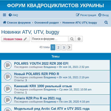
ФОРУМ КВАДРОЦИКЛИСТОВ УКРАИНЫ
FAQ
Регистрация
Вход
П
Список форумов
Основной раздел
Новинки ATV, UTV, buggy
о
Новинки ATV, UTV, buggy
и
Поиск
Расширенный пои
Новая тема
с
к
1
2
3
След.
43 темы
Темы
POLARIS YOUTH 2022 RZR 200 EFI
Последнее сообщение
Владимир
«
Вт ноя 16, 2021 2:32 pm
Новый POLARIS RZR PRO R
Последнее сообщение
Владимир
«
Вт ноя 16, 2021 2:19 pm
Ответы:
3
Kawasaki KRX 1000 реальный отзыв
Последнее сообщение
Владимир
«
Ср июн 16, 2021 10:58 am
Ответы:
1
Polaris RZR Pro R на 2021 год
Последнее сообщение
Владимир
«
Пн сен 28, 2020 4:16 pm
Модельный ряд Arctic Cat ATV и UTV 2021 года