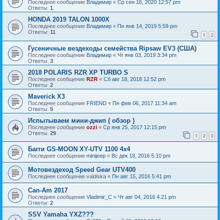
Последнее сообщение
Владимир
«
Ср сен 16, 2020 12:57 pm
Ответы:
1
HONDA 2019 TALON 1000X
Последнее сообщение
Владимир
«
Пн янв 14, 2019 5:59 pm
Ответы:
11
1
2
Гусеничные вездеходы семейства Ripsaw EV3 (США)
Последнее сообщение
Владимир
«
Чт янв 03, 2019 3:34 pm
Ответы:
3
2018 POLARIS RZR XP TURBO S
Последнее сообщение
RZR
«
Сб авг 18, 2018 12:52 pm
Ответы:
2
Maverick X3
Последнее сообщение
FRIEND
«
Пн фев 06, 2017 11:34 am
Ответы:
5
Испытываем мини-джип ( обзор )
Последнее сообщение
ozzi
«
Ср янв 25, 2017 12:15 pm
Ответы:
29
1
2
3
Багги GS-MOON XY-UTV 1100 4x4
Последнее сообщение
minijeep
«
Вс дек 18, 2016 5:10 pm
Мотовездеход Speed Gear UTV400
Последнее сообщение
valdiska
«
Пн авг 15, 2016 5:41 pm
Can-Am 2017
Последнее сообщение
Vladimir_C
«
Чт авг 04, 2016 4:21 pm
Ответы:
2
SSV Yamaha YXZ???