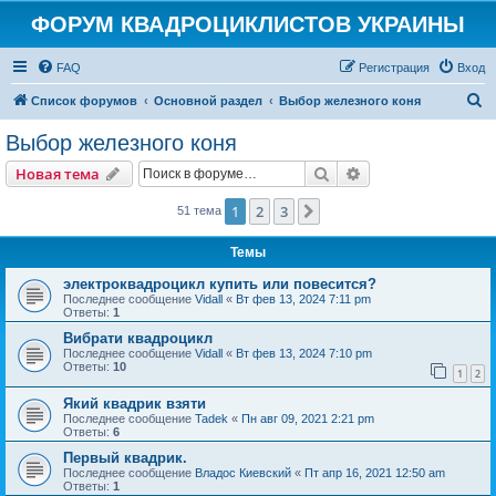
ФОРУМ КВАДРОЦИКЛИСТОВ УКРАИНЫ
FAQ
Регистрация
Вход
П
Список форумов
Основной раздел
Выбор железного коня
о
Выбор железного коня
и
Поиск
Расширенный пои
Новая тема
с
к
1
2
3
След.
51 тема
Темы
электроквадроцикл купить или повесится?
Последнее сообщение
Vidall
«
Вт фев 13, 2024 7:11 pm
Ответы:
1
Вибрати квадроцикл
Последнее сообщение
Vidall
«
Вт фев 13, 2024 7:10 pm
Ответы:
10
1
2
Який квадрик взяти
Последнее сообщение
Tadek
«
Пн авг 09, 2021 2:21 pm
Ответы:
6
Первый квадрик.
Последнее сообщение
Владос Киевский
«
Пт апр 16, 2021 12:50 am
Ответы:
1