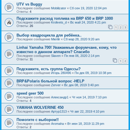
UTV vs Buggy
Последнее сообщение
Mobilizator
«
Сб сен 19, 2020 12:04 pm
Ответы:
4
Подскажите расход топлива на BRP 650 и BRP 1000
Последнее сообщение
Krolivets_d
«
Вс май 24, 2020 4:21 pm
Ответы:
26
1
2
3
Выбор квадроцикла для ребёнка..
Последнее сообщение
Mierilir
«
Сб мар 28, 2020 9:20 am
Linhai Yamaha 700! Уважаемые форумчане, кому, что
известно о данном аппарате? Спасибо
Последнее сообщение
Slaven
«
Пн янв 06, 2020 2:14 pm
Ответы:
11
1
2
Подскажите, есть группа Одессы?
Последнее сообщение
Игорь 280496
«
Пн дек 09, 2019 10:38 pm
BRP&Polaris больной вопрос -HELP
Последнее сообщение
Zerver
«
Вс дек 08, 2019 3:40 pm
speed geer 500
Последнее сообщение
Александр1
«
Чт ноя 14, 2019 7:10 pm
Ответы:
4
YAMAHA WOLVERINE 450
Последнее сообщение
Артур1313
«
Чт авг 22, 2019 4:10 pm
Помогите с выбором!!
Последнее сообщение
Aromaha
«
Вт июн 18, 2019 11:29 pm
Ответы:
2