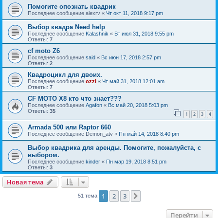
Помогите опознать квадрик
Последнее сообщение
alexrv
«
Чт окт 11, 2018 9:17 pm
Выбор квадра Need help
Последнее сообщение
Kalashnik
«
Вт июл 31, 2018 9:55 pm
Ответы:
7
cf moto Z6
Последнее сообщение
said
«
Вс июн 17, 2018 2:57 pm
Ответы:
2
Квадроцикл для двоих.
Последнее сообщение
ozzi
«
Чт май 31, 2018 12:01 am
Ответы:
7
CF MOTO X8 кто что знает???
Последнее сообщение
Agafon
«
Вс май 20, 2018 5:03 pm
Ответы:
35
1
2
3
4
Armada 500 или Raptor 660
Последнее сообщение
Demon_atv
«
Пн май 14, 2018 8:40 pm
Выбор квадрика для аренды. Помогите, пожалуйста, с
выбором.
Последнее сообщение
kinder
«
Пн мар 19, 2018 8:51 pm
Ответы:
3
Новая тема
1
2
3
След.
51 тема
Перейти