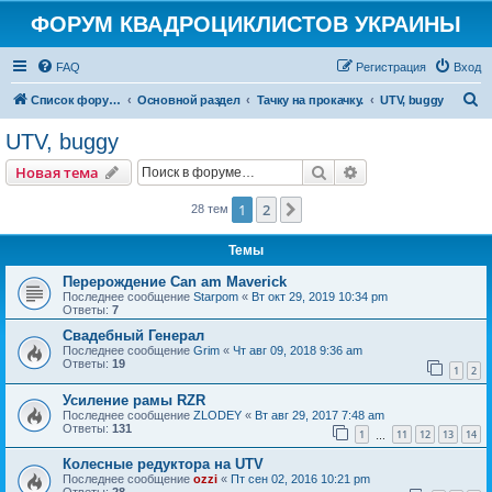
ФОРУМ КВАДРОЦИКЛИСТОВ УКРАИНЫ
FAQ
Регистрация
Вход
П
Список форумов
Основной раздел
Тачку на прокачку.
UTV, buggy
о
UTV, buggy
и
Поиск
Расширенный пои
Новая тема
с
к
1
2
След.
28 тем
Темы
Перерождение Can am Maverick
Последнее сообщение
Starpom
«
Вт окт 29, 2019 10:34 pm
Ответы:
7
Свадебный Генерал
Последнее сообщение
Grim
«
Чт авг 09, 2018 9:36 am
Ответы:
19
1
2
Усиление рамы RZR
Последнее сообщение
ZLODEY
«
Вт авг 29, 2017 7:48 am
Ответы:
131
1
11
12
13
14
…
Колесные редуктора на UTV
Последнее сообщение
ozzi
«
Пт сен 02, 2016 10:21 pm