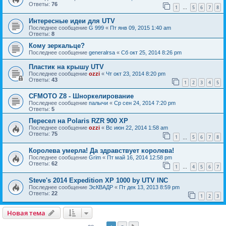
Ответы:
76
1
5
6
7
8
…
Интересные идеи для UTV
Последнее сообщение
G 999
«
Пт янв 09, 2015 1:40 am
Ответы:
8
Кому зеркальце?
Последнее сообщение
generalrsa
«
Сб окт 25, 2014 8:26 pm
Пластик на крышу UTV
Последнее сообщение
ozzi
«
Чт окт 23, 2014 8:20 pm
Ответы:
43
1
2
3
4
5
CFMOTO Z8 - Шноркелирование
Последнее сообщение
палычи
«
Ср сен 24, 2014 7:20 pm
Ответы:
5
Пересел на Polaris RZR 900 XP
Последнее сообщение
ozzi
«
Вс июн 22, 2014 1:58 am
Ответы:
75
1
5
6
7
8
…
Королева умерла! Да здравствует королева!
Последнее сообщение
Grim
«
Пт май 16, 2014 12:58 pm
Ответы:
62
1
4
5
6
7
…
Steve's 2014 Expedition XP 1000 by UTV INC
Последнее сообщение
ЭсКВАДР
«
Пт дек 13, 2013 8:59 pm
Ответы:
22
1
2
3
Новая тема