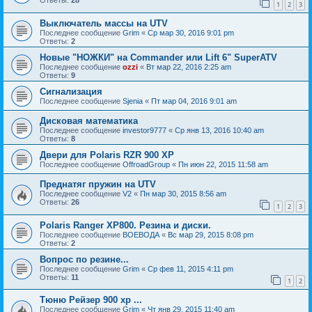
Ответы:
28
1
2
3
Выключатель массы на UTV
Последнее сообщение
Grim
«
Ср мар 30, 2016 9:01 pm
Ответы:
2
Новые "НОЖКИ" на Commander или Lift 6" SuperATV
Последнее сообщение
ozzi
«
Вт мар 22, 2016 2:25 am
Ответы:
9
Сигнализация
Последнее сообщение
Sjenia
«
Пт мар 04, 2016 9:01 am
Дисковая математика
Последнее сообщение
investor9777
«
Ср янв 13, 2016 10:40 am
Ответы:
8
Двери для Polaris RZR 900 XP
Последнее сообщение
OffroadGroup
«
Пн июн 22, 2015 11:58 am
Преднатяг пружин на UTV
Последнее сообщение
V2
«
Пн мар 30, 2015 8:56 am
Ответы:
26
1
2
3
Polaris Ranger XP800. Резина и диски.
Последнее сообщение
ВОЕВОДА
«
Вс мар 29, 2015 8:08 pm
Ответы:
2
Вопрос по резине...
Последнее сообщение
Grim
«
Ср фев 11, 2015 4:11 pm
Ответы:
11
1
2
Тюню Рейзер 900 xp ...
Последнее сообщение
Grim
«
Чт янв 29, 2015 11:40 am