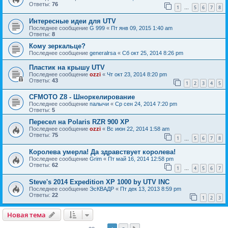
Ответы:
76
1
5
6
7
8
…
Интересные идеи для UTV
Последнее сообщение
G 999
«
Пт янв 09, 2015 1:40 am
Ответы:
8
Кому зеркальце?
Последнее сообщение
generalrsa
«
Сб окт 25, 2014 8:26 pm
Пластик на крышу UTV
Последнее сообщение
ozzi
«
Чт окт 23, 2014 8:20 pm
Ответы:
43
1
2
3
4
5
CFMOTO Z8 - Шноркелирование
Последнее сообщение
палычи
«
Ср сен 24, 2014 7:20 pm
Ответы:
5
Пересел на Polaris RZR 900 XP
Последнее сообщение
ozzi
«
Вс июн 22, 2014 1:58 am
Ответы:
75
1
5
6
7
8
…
Королева умерла! Да здравствует королева!
Последнее сообщение
Grim
«
Пт май 16, 2014 12:58 pm
Ответы:
62
1
4
5
6
7
…
Steve's 2014 Expedition XP 1000 by UTV INC
Последнее сообщение
ЭсКВАДР
«
Пт дек 13, 2013 8:59 pm
Ответы:
22
1
2
3
Новая тема