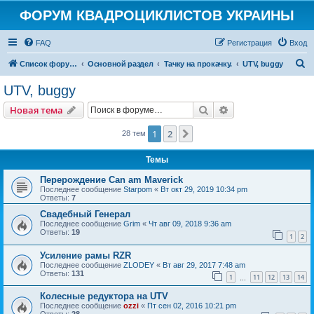
ФОРУМ КВАДРОЦИКЛИСТОВ УКРАИНЫ
FAQ
Регистрация
Вход
П
Список форумов
Основной раздел
Тачку на прокачку.
UTV, buggy
о
UTV, buggy
и
Поиск
Расширенный пои
Новая тема
с
к
1
2
След.
28 тем
Темы
Перерождение Can am Maverick
Последнее сообщение
Starpom
«
Вт окт 29, 2019 10:34 pm
Ответы:
7
Свадебный Генерал
Последнее сообщение
Grim
«
Чт авг 09, 2018 9:36 am
Ответы:
19
1
2
Усиление рамы RZR
Последнее сообщение
ZLODEY
«
Вт авг 29, 2017 7:48 am
Ответы:
131
1
11
12
13
14
…
Колесные редуктора на UTV
Последнее сообщение
ozzi
«
Пт сен 02, 2016 10:21 pm