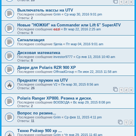
Ответы:
28
1
2
3
Выключатель массы на UTV
Последнее сообщение
Grim
«
Ср мар 30, 2016 9:01 pm
Ответы:
2
Новые "НОЖКИ" на Commander или Lift 6" SuperATV
Последнее сообщение
ozzi
«
Вт мар 22, 2016 2:25 am
Ответы:
9
Сигнализация
Последнее сообщение
Sjenia
«
Пт мар 04, 2016 9:01 am
Дисковая математика
Последнее сообщение
investor9777
«
Ср янв 13, 2016 10:40 am
Ответы:
8
Двери для Polaris RZR 900 XP
Последнее сообщение
OffroadGroup
«
Пн июн 22, 2015 11:58 am
Преднатяг пружин на UTV
Последнее сообщение
V2
«
Пн мар 30, 2015 8:56 am
Ответы:
26
1
2
3
Polaris Ranger XP800. Резина и диски.
Последнее сообщение
ВОЕВОДА
«
Вс мар 29, 2015 8:08 pm
Ответы:
2
Вопрос по резине...
Последнее сообщение
Grim
«
Ср фев 11, 2015 4:11 pm
Ответы:
11
1
2
Тюню Рейзер 900 xp ...
Последнее сообщение
Grim
«
Чт янв 29, 2015 11:40 am