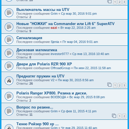
Ответы:
28
1
2
3
Выключатель массы на UTV
Последнее сообщение
Grim
«
Ср мар 30, 2016 9:01 pm
Ответы:
2
Новые "НОЖКИ" на Commander или Lift 6" SuperATV
Последнее сообщение
ozzi
«
Вт мар 22, 2016 2:25 am
Ответы:
9
Сигнализация
Последнее сообщение
Sjenia
«
Пт мар 04, 2016 9:01 am
Дисковая математика
Последнее сообщение
investor9777
«
Ср янв 13, 2016 10:40 am
Ответы:
8
Двери для Polaris RZR 900 XP
Последнее сообщение
OffroadGroup
«
Пн июн 22, 2015 11:58 am
Преднатяг пружин на UTV
Последнее сообщение
V2
«
Пн мар 30, 2015 8:56 am
Ответы:
26
1
2
3
Polaris Ranger XP800. Резина и диски.
Последнее сообщение
ВОЕВОДА
«
Вс мар 29, 2015 8:08 pm
Ответы:
2
Вопрос по резине...
Последнее сообщение
Grim
«
Ср фев 11, 2015 4:11 pm
Ответы:
11
1
2
Тюню Рейзер 900 xp ...
Последнее сообщение
Grim
«
Чт янв 29, 2015 11:40 am