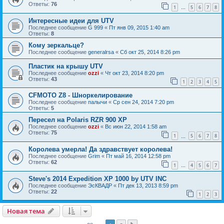
Ответы:
76
1
5
6
7
8
…
Интересные идеи для UTV
Последнее сообщение
G 999
«
Пт янв 09, 2015 1:40 am
Ответы:
8
Кому зеркальце?
Последнее сообщение
generalrsa
«
Сб окт 25, 2014 8:26 pm
Пластик на крышу UTV
Последнее сообщение
ozzi
«
Чт окт 23, 2014 8:20 pm
Ответы:
43
1
2
3
4
5
CFMOTO Z8 - Шноркелирование
Последнее сообщение
палычи
«
Ср сен 24, 2014 7:20 pm
Ответы:
5
Пересел на Polaris RZR 900 XP
Последнее сообщение
ozzi
«
Вс июн 22, 2014 1:58 am
Ответы:
75
1
5
6
7
8
…
Королева умерла! Да здравствует королева!
Последнее сообщение
Grim
«
Пт май 16, 2014 12:58 pm
Ответы:
62
1
4
5
6
7
…
Steve's 2014 Expedition XP 1000 by UTV INC
Последнее сообщение
ЭсКВАДР
«
Пт дек 13, 2013 8:59 pm
Ответы:
22
1
2
3
Новая тема