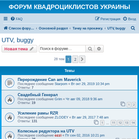
ФОРУМ КВАДРОЦИКЛИСТОВ УКРАИНЫ
FAQ
Регистрация
Вход
П
Список форумов
Основной раздел
Тачку на прокачку.
UTV, buggy
о
UTV, buggy
и
Поиск
Расширенный пои
Новая тема
с
к
1
2
След.
28 тем
Темы
Перерождение Can am Maverick
Последнее сообщение
Starpom
«
Вт окт 29, 2019 10:34 pm
Ответы:
7
Свадебный Генерал
Последнее сообщение
Grim
«
Чт авг 09, 2018 9:36 am
Ответы:
19
1
2
Усиление рамы RZR
Последнее сообщение
ZLODEY
«
Вт авг 29, 2017 7:48 am
Ответы:
131
1
11
12
13
14
…
Колесные редуктора на UTV
Последнее сообщение
ozzi
«
Пт сен 02, 2016 10:21 pm