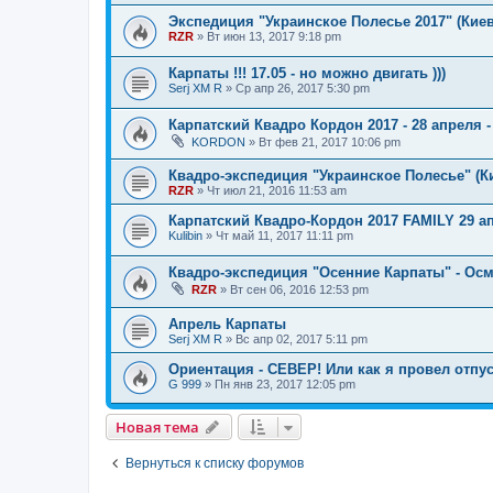
Экспедиция "Украинское Полесье 2017" (Киев
RZR
»
Вт июн 13, 2017 9:18 pm
Карпаты !!! 17.05 - но можно двигать )))
Serj XM R
»
Ср апр 26, 2017 5:30 pm
Карпатский Квадро Кордон 2017 - 28 апреля -
KORDON
»
Вт фев 21, 2017 10:06 pm
Квадро-экспедиция "Украинское Полесье" (Кие
RZR
»
Чт июл 21, 2016 11:53 am
Карпатский Квадро-Кордон 2017 FAMILY 29 а
Kulibin
»
Чт май 11, 2017 11:11 pm
Квадро-экспедиция "Осенние Карпаты" - Осмо
RZR
»
Вт сен 06, 2016 12:53 pm
Апрель Карпаты
Serj XM R
»
Вс апр 02, 2017 5:11 pm
Ориентация - СЕВЕР! Или как я провел отпус
G 999
»
Пн янв 23, 2017 12:05 pm
Новая тема
Вернуться к списку форумов