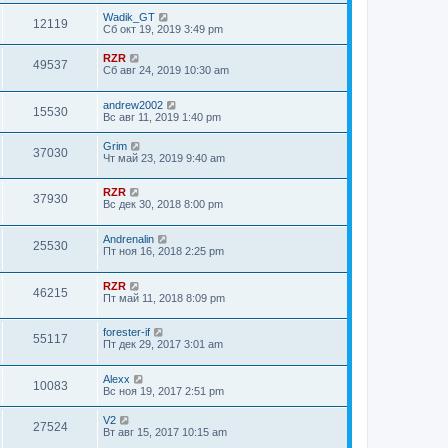
Wadik_GT
12119
Сб окт 19, 2019 3:49 pm
RZR
49537
Сб авг 24, 2019 10:30 am
andrew2002
15530
Вс авг 11, 2019 1:40 pm
Grim
37030
Чт май 23, 2019 9:40 am
RZR
37930
Вс дек 30, 2018 8:00 pm
Andrenalin
25530
Пт ноя 16, 2018 2:25 pm
RZR
46215
Пт май 11, 2018 8:09 pm
forester-if
55117
Пт дек 29, 2017 3:01 am
Alexx
10083
Вс ноя 19, 2017 2:51 pm
V2
27524
Вт авг 15, 2017 10:15 am