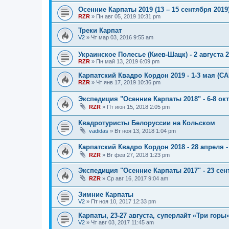
Осенние Карпаты 2019 (13 – 15 сентября 2019
RZR
»
Пн авг 05, 2019 10:31 pm
Треки Карпат
V2
»
Чт мар 03, 2016 9:55 am
Украинское Полесье (Киев-Шацк) - 2 августа 
RZR
»
Пн май 13, 2019 6:09 pm
Карпатский Квадро Кордон 2019 - 1-3 мая 
RZR
»
Чт янв 17, 2019 10:36 pm
Экспедиция "Осенние Карпаты 2018" - 6-8 ок
RZR
»
Пт июн 15, 2018 2:05 pm
Квадротуристы Белоруссии на Кольском
vadidas
»
Вт ноя 13, 2018 1:04 pm
Карпатский Квадро Кордон 2018 - 28 апреля -
RZR
»
Вт фев 27, 2018 1:23 pm
Экспедиция "Осенние Карпаты 2017" - 23 сен
RZR
»
Ср авг 16, 2017 9:04 am
Зимние Карпаты
V2
»
Пт ноя 10, 2017 12:33 pm
Карпаты, 23-27 августа, суперлайт «Три горы
V2
»
Чт авг 03, 2017 11:45 am