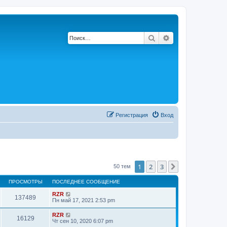
Поиск
Расширенный по
Регистрация
Вход
1
2
3
След.
50 тем
ПРОСМОТРЫ
ПОСЛЕДНЕЕ СООБЩЕНИЕ
RZR
137489
Пн май 17, 2021 2:53 pm
RZR
16129
Чт сен 10, 2020 6:07 pm