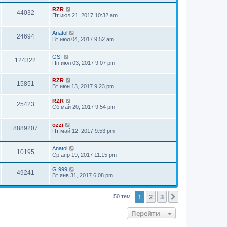
RZR
44032
Пт июл 21, 2017 10:32 am
Anatol
24694
Вт июл 04, 2017 9:52 am
GSI
124322
Пн июл 03, 2017 9:07 pm
RZR
15851
Вт июн 13, 2017 9:23 pm
RZR
25423
Сб май 20, 2017 9:54 pm
ozzi
8889207
Пт май 12, 2017 9:53 pm
Anatol
10195
Ср апр 19, 2017 11:15 pm
G 999
49241
Вт янв 31, 2017 6:08 pm
1
2
3
След.
50 тем
Перейти