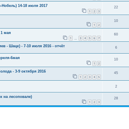
-Нобель) 14-18 июля 2017
22
1
2
3
10
1
2
 1 мая
60
1
3
4
5
6
7
…
в - Шацк) - 7-10 июля 2016 - отчёт
6
преля-6мая
10
1
2
лода - 3-9 октября 2016
45
1
2
3
4
5
2
к на лесоповале)
28
1
2
3