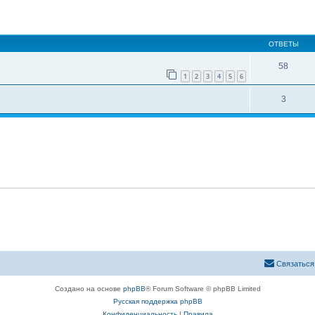
ширенный поиск
ОТВЕТЫ
58
1
2
3
4
5
6
3
Связаться
Создано на основе
phpBB
® Forum Software © phpBB Limited
Русская поддержка phpBB
Конфиденциальность
|
Правила