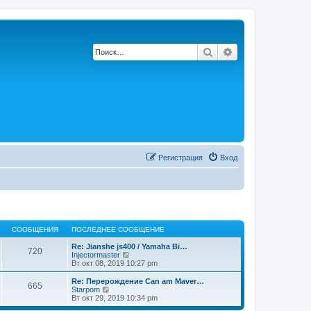
Поиск
Расширенный по
Регистрация
Вход
СООБЩЕНИЯ
ПОСЛЕДНЕЕ СООБЩЕНИЕ
Re: Jianshe js400 / Yamaha Bi…
720
П
Injectormaster
е
Вт окт 08, 2019 10:27 pm
р
е
Re: Перерождение Can am Maver…
665
й
П
Starpom
т
е
Вт окт 29, 2019 10:34 pm
и
р