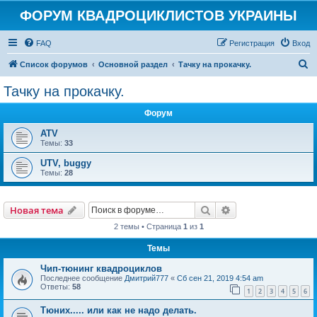
ФОРУМ КВАДРОЦИКЛИСТОВ УКРАИНЫ
FAQ
Регистрация
Вход
П
Список форумов
Основной раздел
Тачку на прокачку.
о
Тачку на прокачку.
и
Форум
с
к
ATV
Темы:
33
UTV, buggy
Темы:
28
Поиск
Расширенный пои
Новая тема
2 темы • Страница
1
из
1
Темы
Чип-тюнинг квадроциклов
Последнее сообщение
Дмитрий777
«
Сб сен 21, 2019 4:54 am
Ответы:
58
1
2
3
4
5
6
Тюних..... или как не надо делать.