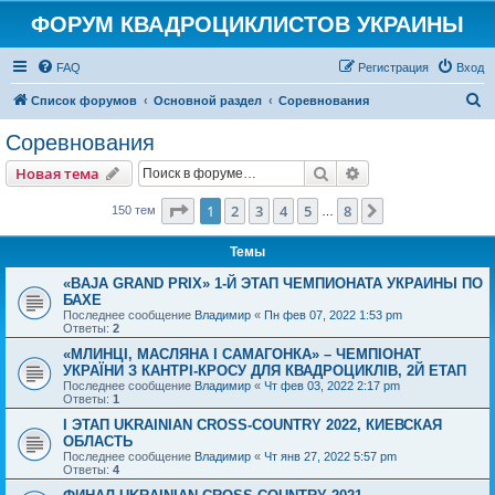
ФОРУМ КВАДРОЦИКЛИСТОВ УКРАИНЫ
FAQ
Регистрация
Вход
П
Список форумов
Основной раздел
Соревнования
о
Соревнования
и
Поиск
Расширенный пои
Новая тема
с
к
Страница
1
из
8
1
2
3
4
5
8
След.
150 тем
…
Темы
«BAJA GRAND PRIX» 1-Й ЭТАП ЧЕМПИОНАТА УКРАИНЫ ПО
БАХЕ
Последнее сообщение
Владимир
«
Пн фев 07, 2022 1:53 pm
Ответы:
2
«МЛИНЦІ, МАСЛЯНА І САМАГОНКА» – ЧЕМПІОНАТ
УКРАЇНИ З КАНТРІ-КРОСУ ДЛЯ КВАДРОЦИКЛІВ, 2Й ЕТАП
Последнее сообщение
Владимир
«
Чт фев 03, 2022 2:17 pm
Ответы:
1
І ЭТАП UKRAINIAN CROSS-COUNTRY 2022, КИЕВСКАЯ
ОБЛАСТЬ
Последнее сообщение
Владимир
«
Чт янв 27, 2022 5:57 pm
Ответы:
4