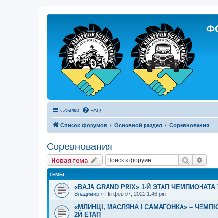
Ф
Ссылки
FAQ
Список форумов
Основной раздел
Соревнования
Соревнования
Поиск
Рас
Новая тема
ТЕМЫ
«BAJA GRAND PRIX» 1-Й ЭТАП ЧЕМПИОНАТА
Владимир
»
Пн фев 07, 2022 1:46 pm
«МЛИНЦІ, МАСЛЯНА І САМАГОНКА» – ЧЕМПІО
2Й ЕТАП