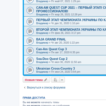
Владимир
»
Пт май 07, 2021 1:29 pm
CAN-AM QUEST CUP 2021 – ПЕРВЫЙ ЭТАП!
ПРОФЕССИОНАЛОВ!
Владимир
»
Пт мар 26, 2021 12:28 pm
ПЕРВЫЙ ЭТАП ЧЕМПИОНАТА УКРАИНЫ ПО КА
Владимир
»
Чт дек 31, 2020 1:10 pm
ВТОРОЙ ЭТАП ЧЕМПИОНАТА УКРАИНЫ ПО КА
Владимир
»
Пт фев 26, 2021 3:17 pm
BAJA GRAND FINAL
Владимир
»
Чт авг 20, 2020 1:22 pm
Can-Am Quest Cup 3
Владимир
»
Пн авг 17, 2020 6:35 pm
Sea-Doo Quest Cup 2
Владимир
»
Чт июл 30, 2020 11:50 am
Ukrainian Cross-Country 3
Владимир
»
Пт июл 24, 2020 3:54 pm
Новая тема
Вернуться к списку форумов
ПРАВА ДОСТУПА
Вы
не можете
начинать темы
Вы
не можете
отвечать на сообщения