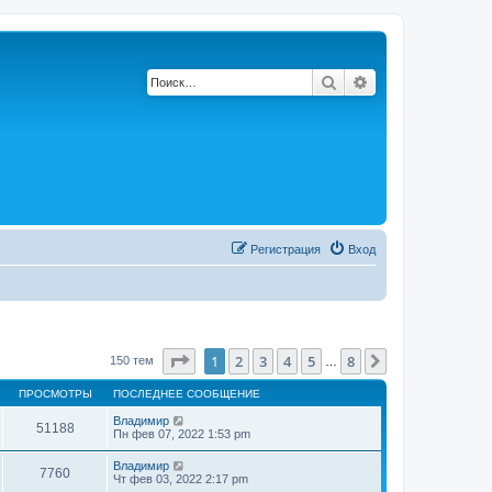
Поиск
Расширенный по
Регистрация
Вход
Страница
1
из
8
1
2
3
4
5
8
След.
150 тем
…
ПРОСМОТРЫ
ПОСЛЕДНЕЕ СООБЩЕНИЕ
Владимир
51188
Пн фев 07, 2022 1:53 pm
Владимир
7760
Чт фев 03, 2022 2:17 pm